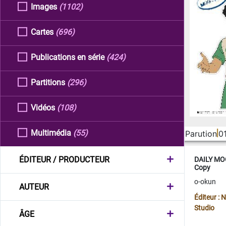
Images
(1102)
Cartes
(696)
Publications en série
(424)
Partitions
(296)
Vidéos
(108)
Multimédia
(55)
Parution
0
ÉDITEUR / PRODUCTEUR
DAILY MOO
Copy
o-okun
AUTEUR
Éditeur :
Studio
ÂGE