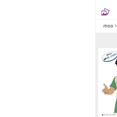
moo
1