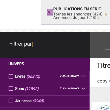
PUBLICATIONS EN SÉRIE
Toutes les annonces
(424)
Annonces du jour
(218)
re
Filtrer par
Titr
UNIVERS
Livres
(36842)
2 sous-univers
copy
Sons
(11892)
2 sous-univers
Jeunesse
(3948)