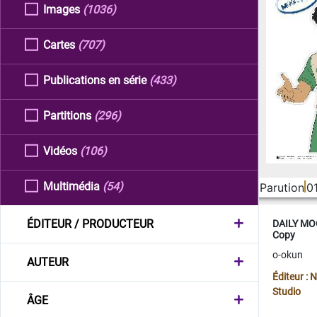
Images
(1036)
Cartes
(707)
Publications en série
(433)
Partitions
(296)
Vidéos
(106)
Multimédia
(54)
Parution
0
ÉDITEUR / PRODUCTEUR
DAILY MOO
Copy
o-okun
AUTEUR
Éditeur :
Studio
ÂGE