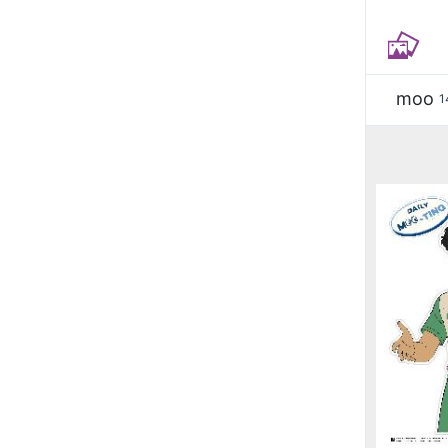
moo
1