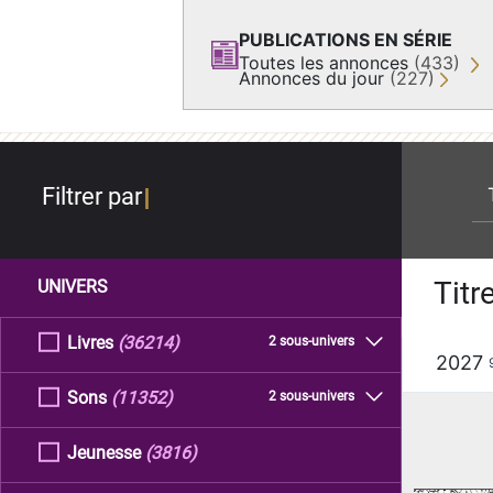
PUBLICATIONS EN SÉRIE
Toutes les annonces
(433)
Annonces du jour
(227)
re
Filtrer par
Titr
UNIVERS
Livres
(36214)
2 sous-univers
2027
Sons
(11352)
2 sous-univers
Jeunesse
(3816)