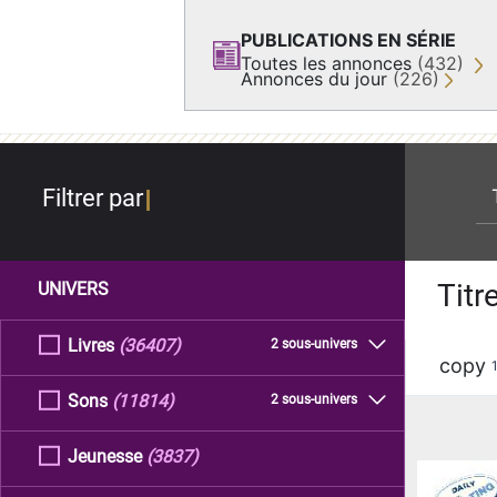
PUBLICATIONS EN SÉRIE
Toutes les annonces
(432)
Annonces du jour
(226)
re
Filtrer par
Titr
UNIVERS
Livres
(36407)
2 sous-univers
copy
Sons
(11814)
2 sous-univers
Jeunesse
(3837)