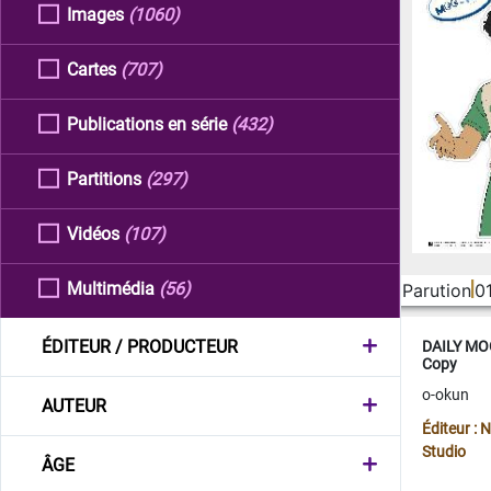
Images
(1060)
Cartes
(707)
Publications en série
(432)
Partitions
(297)
Vidéos
(107)
Multimédia
(56)
Parution
0
ÉDITEUR / PRODUCTEUR
DAILY MOO
Copy
o-okun
AUTEUR
Éditeur :
Studio
ÂGE