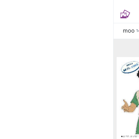
moo
1