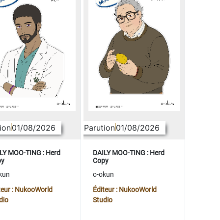
ion
01/08/2026
Parution
01/08/2026
LY MOO-TING : Herd
DAILY MOO-TING : Herd
py
Copy
kun
o-okun
teur : NukooWorld
Éditeur : NukooWorld
dio
Studio