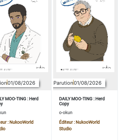
ion
01/08/2026
Parution
01/08/2026
LY MOO-TING : Herd
DAILY MOO-TING : Herd
py
Copy
kun
o-okun
teur : NukooWorld
Éditeur : NukooWorld
dio
Studio