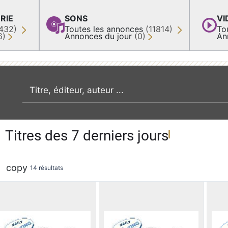
RIE
SONS
VI
432)
Toutes les annonces
(11814)
To
6)
Annonces du jour
(0)
An
recherche par mot clé
Titres des 7 derniers jours
copy
14 résultats