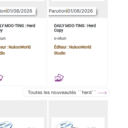
ion
01/08/2026
Parution
01/08/2026
LY MOO-TING : Herd
DAILY MOO-TING : Herd
py
Copy
kun
o-okun
teur : NukooWorld
Éditeur : NukooWorld
dio
Studio
Toutes les nouveautés ``herd``