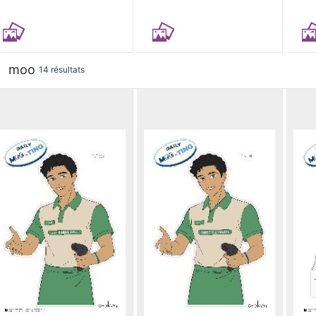
moo
14 résultats