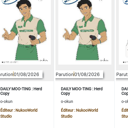
rution
01/08/2026
Parution
01/08/2026
Parut
DAILY MOO-TING : Herd
DAILY MOO-TING : Herd
DAI
Copy
Copy
Co
o-okun
o-okun
o-o
Éditeur : NukooWorld
Éditeur : NukooWorld
Édi
Studio
Studio
Stu