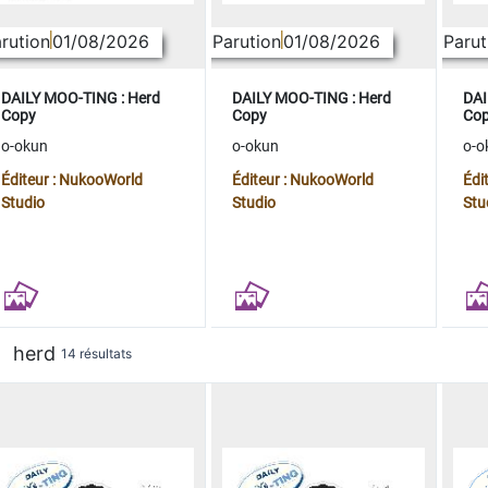
rution
01/08/2026
Parution
01/08/2026
Parut
DAILY MOO-TING : Herd
DAILY MOO-TING : Herd
DAI
Copy
Copy
Co
o-okun
o-okun
o-o
Éditeur : NukooWorld
Éditeur : NukooWorld
Édi
Studio
Studio
Stu
herd
14 résultats