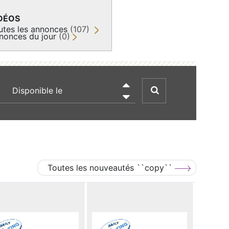
DÉOS
utes les annonces
(107)
nonces du jour
(0)
recherche par date

Toutes les nouveautés ``copy``