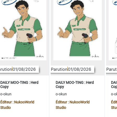
rution
01/08/2026
Parution
01/08/2026
Parut
DAILY MOO-TING : Herd
DAILY MOO-TING : Herd
DAI
Copy
Copy
Co
o-okun
o-okun
o-o
Éditeur : NukooWorld
Éditeur : NukooWorld
Édi
Studio
Studio
Stu