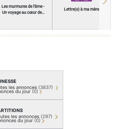
Next
Les murmures de l'âme -
Lettre(s) à ma mère
Un voyage au cœur des
questions qui façonnent
une vie
UNESSE
tes les annonces
(3837)
onces du jour
(0)
ARTITIONS
utes les annonces
(297)
nonces du jour
(0)