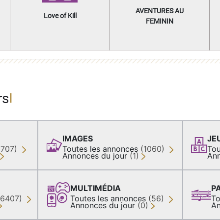
AVENTURES AU
Love of Kill
FEMININ
rs
IMAGES
JE
(707)
Toutes les annonces
(1060)
Tou
Annonces du jour
(1)
Ann
MULTIMÉDIA
P
36407)
Toutes les annonces
(56)
To
Annonces du jour
(0)
An