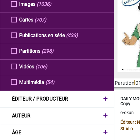
Images
(1036)
Cartes
(707)
Publications en série
(433)
Partitions
(296)
Vidéos
(106)
Multimédia
(54)
Parution
0
ÉDITEUR / PRODUCTEUR
DAILY MOO
Copy
o-okun
AUTEUR
Éditeur :
Studio
ÂGE