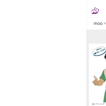
moo
1