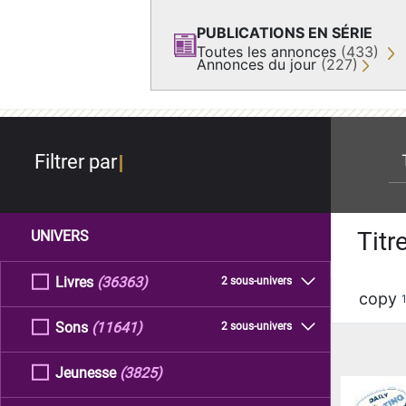
PUBLICATIONS EN SÉRIE
Toutes les annonces
(433)
Annonces du jour
(227)
re
Filtrer par
Titr
UNIVERS
Livres
(36363)
2 sous-univers
copy
Sons
(11641)
2 sous-univers
Jeunesse
(3825)