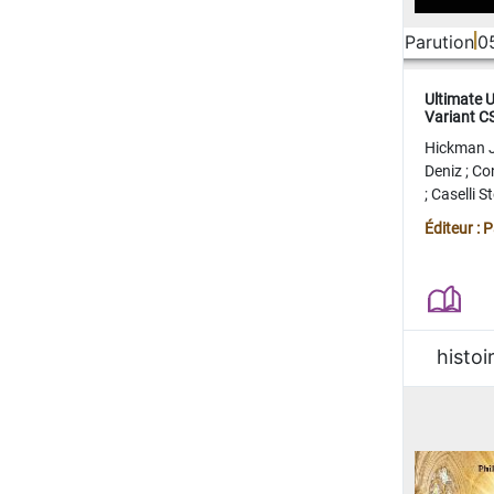
Parution
0
Ultimate 
Variant 
FERME
Hickman 
Deniz
;
Co
;
Caselli 
Juan
;
Mo
Éditeur : 
histoi