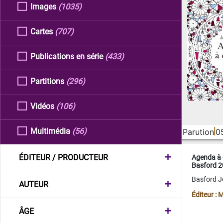
Images
(1035)
Cartes
(707)
Publications en série
(433)
Partitions
(296)
Vidéos
(106)
Multimédia
(56)
Parution
0
ÉDITEUR / PRODUCTEUR
Agenda à 
Basford 
Basford 
AUTEUR
Éditeur :
ÂGE