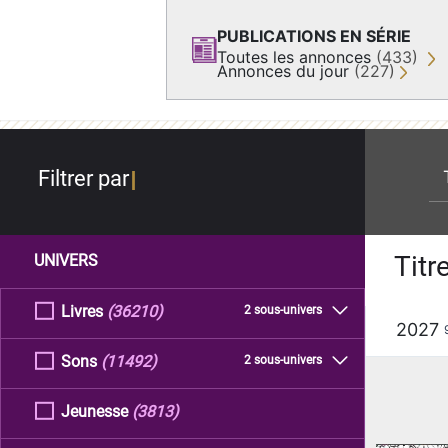
PUBLICATIONS EN SÉRIE
Toutes les annonces
(433)
Annonces du jour
(227)
re
Filtrer par
Titr
UNIVERS
Livres
(36210)
2 sous-univers
2027
Sons
(11492)
2 sous-univers
Jeunesse
(3813)