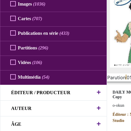
Images
(1036)
Cartes
(707)
Publications en série
(433)
Partitions
(296)
Vidéos
(106)
Parution
0
Multimédia
(54)
ÉDITEUR / PRODUCTEUR
DAILY M
Copy
o-okun
AUTEUR
Éditeur :
Studio
ÂGE