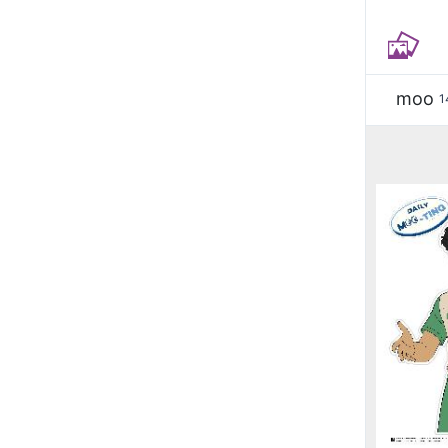
moo
1