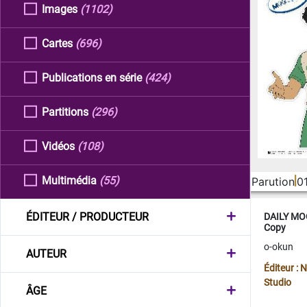
Images
(1102)
Cartes
(696)
Publications en série
(424)
Partitions
(296)
Vidéos
(108)
Multimédia
(55)
Parution
0
ÉDITEUR / PRODUCTEUR
DAILY MOO
Copy
o-okun
AUTEUR
Éditeur :
Studio
ÂGE