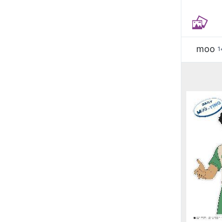
moo
1