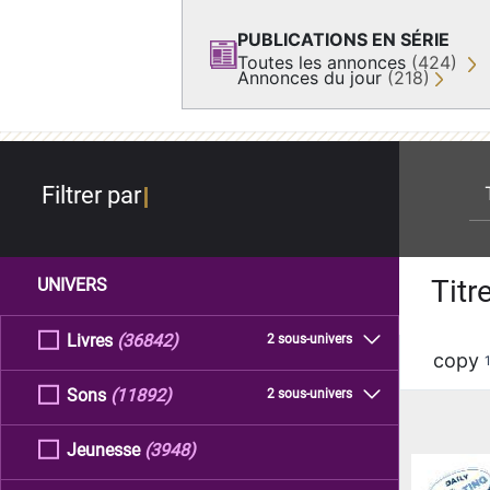
PUBLICATIONS EN SÉRIE
Toutes les annonces
(424)
Annonces du jour
(218)
re
Filtrer par
Titr
UNIVERS
Livres
(36842)
2 sous-univers
copy
Sons
(11892)
2 sous-univers
Jeunesse
(3948)