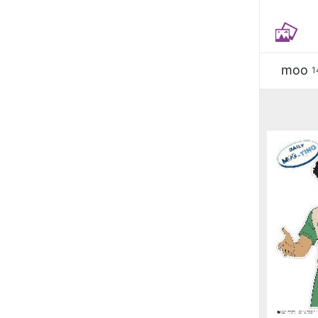
moo
1