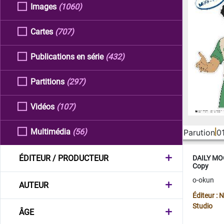
Images
(1060)
Cartes
(707)
Publications en série
(432)
Partitions
(297)
Vidéos
(107)
Multimédia
(56)
Parution
0
ÉDITEUR / PRODUCTEUR
DAILY MOO
Copy
o-okun
AUTEUR
Éditeur :
Studio
ÂGE