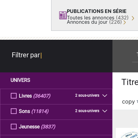
PUBLICATIONS EN SÉRIE
Toutes les annonces
(432)
Annonces du jour
(226)
re
Filtrer par
Titr
UNIVERS
Livres
(36407)
2 sous-univers
copy
Sons
(11814)
2 sous-univers
Jeunesse
(3837)