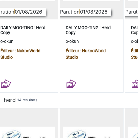
rution
01/08/2026
Parution
01/08/2026
Parut
DAILY MOO-TING : Herd
DAILY MOO-TING : Herd
DAI
Copy
Copy
Co
o-okun
o-okun
o-o
Éditeur : NukooWorld
Éditeur : NukooWorld
Édi
Studio
Studio
Stu
herd
14 résultats