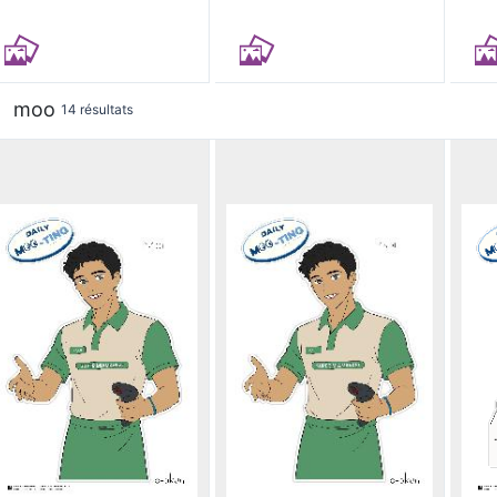
moo
14 résultats