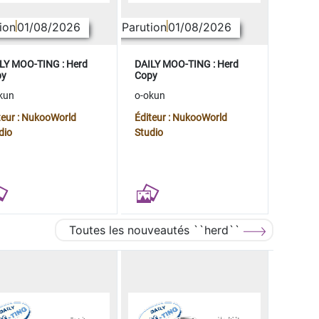
ion
01/08/2026
Parution
01/08/2026
LY MOO-TING : Herd
DAILY MOO-TING : Herd
py
Copy
kun
o-okun
teur : NukooWorld
Éditeur : NukooWorld
dio
Studio
Toutes les nouveautés ``herd``