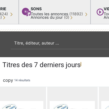
RIE
SONS
VI
424)
Toutes les annonces
(11892)
To
8)
Annonces du jour
(0)
An
recherche par mot clé
Titres des 7 derniers jours
copy
14 résultats