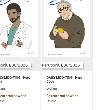
ion
01/08/2026
Parution
01/08/2026
LY MOO-TING : Herd
DAILY MOO-TING : Herd
py
Copy
kun
o-okun
teur : NukooWorld
Éditeur : NukooWorld
dio
Studio