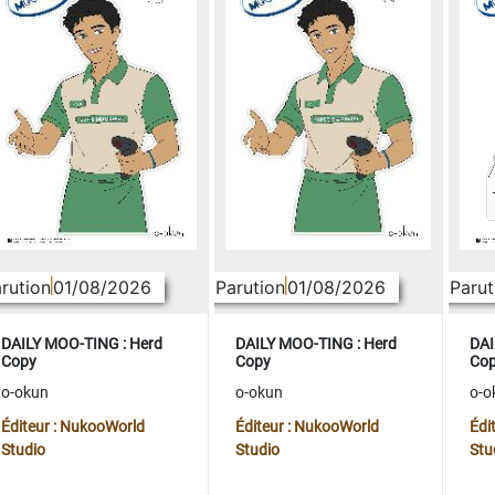
rution
01/08/2026
Parution
01/08/2026
Parut
DAILY MOO-TING : Herd
DAILY MOO-TING : Herd
DAI
Copy
Copy
Co
o-okun
o-okun
o-o
Éditeur : NukooWorld
Éditeur : NukooWorld
Édi
Studio
Studio
Stu