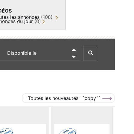
DÉOS
utes les annonces
(108)
nonces du jour
(0)
recherche par date

Toutes les nouveautés ``copy``