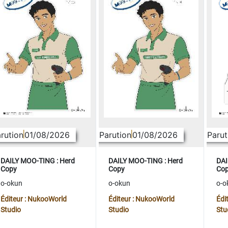
rution
01/08/2026
Parution
01/08/2026
Parut
DAILY MOO-TING : Herd
DAILY MOO-TING : Herd
DAI
Copy
Copy
Co
o-okun
o-okun
o-o
Éditeur : NukooWorld
Éditeur : NukooWorld
Édi
Studio
Studio
Stu