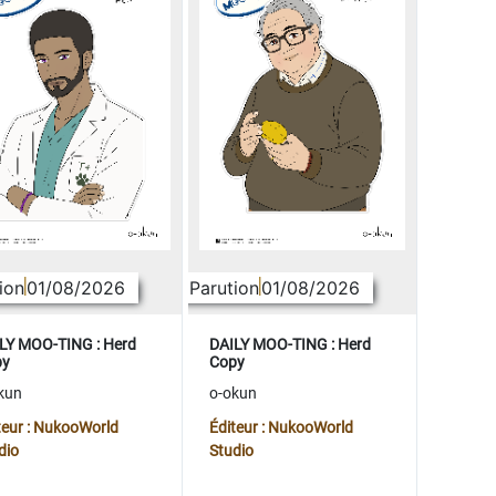
ion
01/08/2026
Parution
01/08/2026
LY MOO-TING : Herd
DAILY MOO-TING : Herd
py
Copy
kun
o-okun
teur : NukooWorld
Éditeur : NukooWorld
dio
Studio