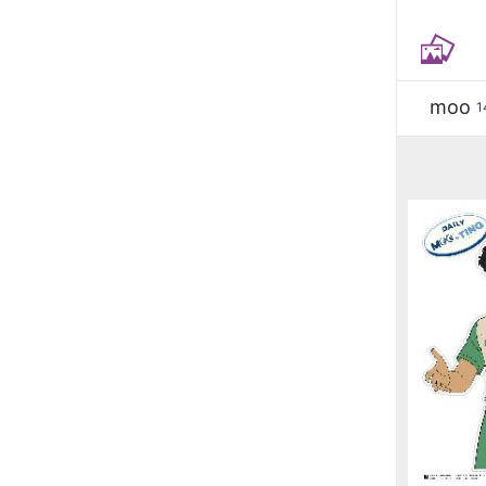
moo
1