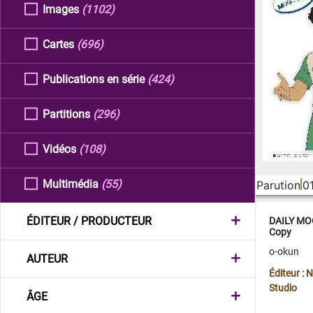
Images
(1102)
Cartes
(696)
Publications en série
(424)
Partitions
(296)
Vidéos
(108)
Multimédia
(55)
Parution
0
ÉDITEUR / PRODUCTEUR
DAILY MOO
Copy
o-okun
AUTEUR
Éditeur :
Studio
ÂGE