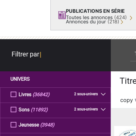
PUBLICATIONS EN SÉRIE
Toutes les annonces
(424)
Annonces du jour
(218)
re
Filtrer par
Titr
UNIVERS
Livres
(36842)
2 sous-univers
copy
Sons
(11892)
2 sous-univers
Jeunesse
(3948)