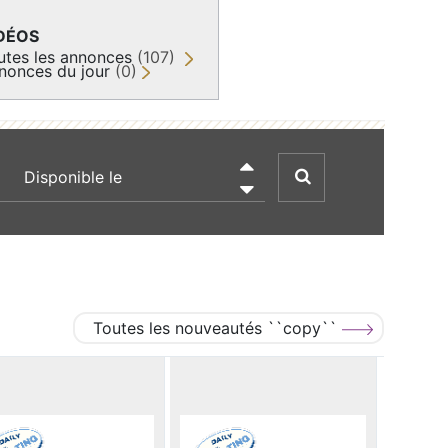
DÉOS
utes les annonces
(107)
nonces du jour
(0)
recherche par date

Toutes les nouveautés ``copy``