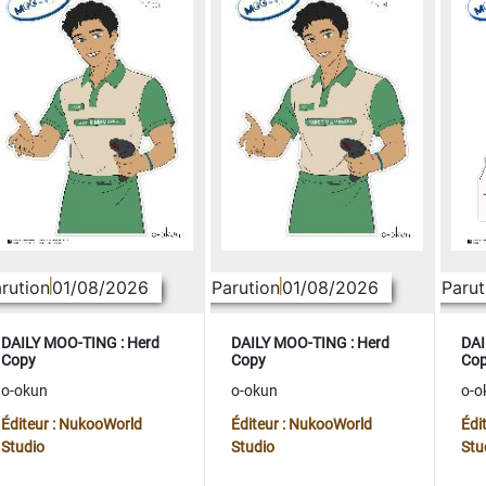
rution
01/08/2026
Parution
01/08/2026
Parut
DAILY MOO-TING : Herd
DAILY MOO-TING : Herd
DAI
Copy
Copy
Co
o-okun
o-okun
o-o
Éditeur : NukooWorld
Éditeur : NukooWorld
Édi
Studio
Studio
Stu