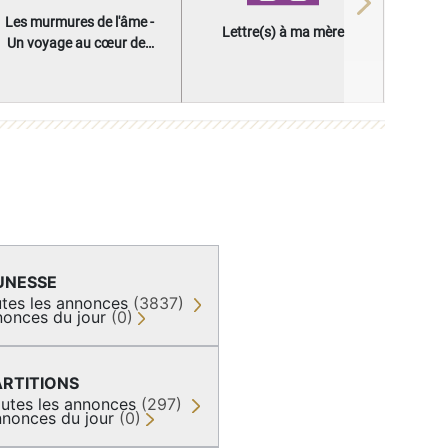
Next
Les murmures de l'âme -
Lettre(s) à ma mère
Un voyage au cœur des
questions qui façonnent
une vie
UNESSE
tes les annonces
(3837)
onces du jour
(0)
ARTITIONS
utes les annonces
(297)
nonces du jour
(0)