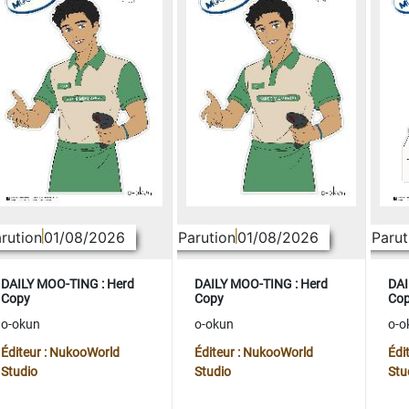
rution
01/08/2026
Parution
01/08/2026
Parut
DAILY MOO-TING : Herd
DAILY MOO-TING : Herd
DAI
Copy
Copy
Co
o-okun
o-okun
o-o
Éditeur : NukooWorld
Éditeur : NukooWorld
Édi
Studio
Studio
Stu