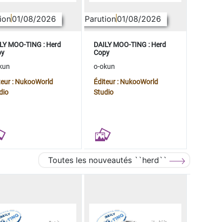
ion
01/08/2026
Parution
01/08/2026
LY MOO-TING : Herd
DAILY MOO-TING : Herd
py
Copy
kun
o-okun
teur : NukooWorld
Éditeur : NukooWorld
dio
Studio
Toutes les nouveautés ``herd``