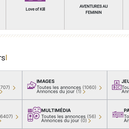
AVENTURES AU
Love of Kill
FEMININ
rs
IMAGES
JE
(707)
Toutes les annonces
(1060)
Tou
Annonces du jour
(1)
Ann
MULTIMÉDIA
P
36407)
Toutes les annonces
(56)
To
Annonces du jour
(0)
An