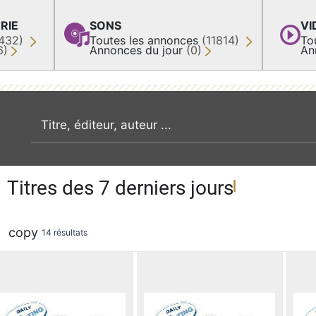
RIE
SONS
VI
432)
Toutes les annonces
(11814)
To
6)
Annonces du jour
(0)
An
recherche par mot clé
Titres des 7 derniers jours
copy
14 résultats