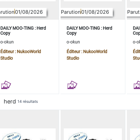
rution
01/08/2026
Parution
01/08/2026
Parut
DAILY MOO-TING : Herd
DAILY MOO-TING : Herd
DAI
Copy
Copy
Co
o-okun
o-okun
o-o
Éditeur : NukooWorld
Éditeur : NukooWorld
Édi
Studio
Studio
Stu
herd
14 résultats