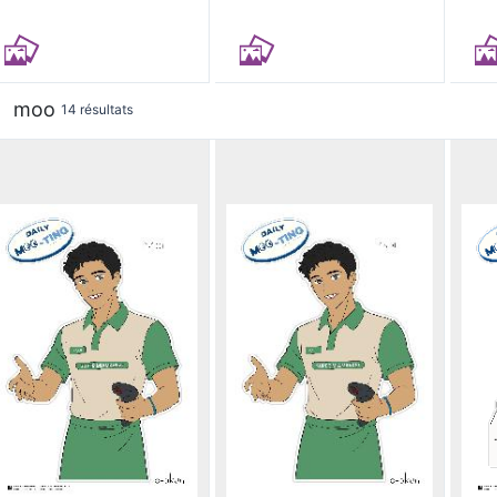
moo
14 résultats