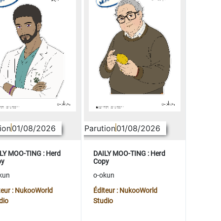
ion
01/08/2026
Parution
01/08/2026
LY MOO-TING : Herd
DAILY MOO-TING : Herd
py
Copy
kun
o-okun
teur : NukooWorld
Éditeur : NukooWorld
dio
Studio