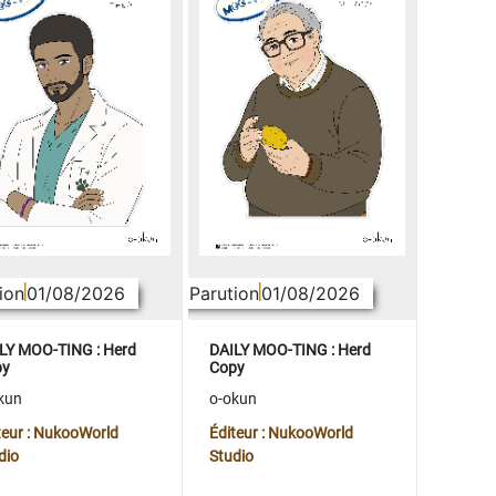
ion
01/08/2026
Parution
01/08/2026
LY MOO-TING : Herd
DAILY MOO-TING : Herd
py
Copy
kun
o-okun
teur : NukooWorld
Éditeur : NukooWorld
dio
Studio