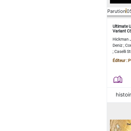
Parution
0
Ultimate 
Variant 
FERME
Hickman 
Deniz
;
Co
;
Caselli 
Juan
;
Mo
Éditeur : 
histoi