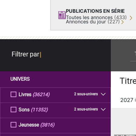
PUBLICATIONS EN SÉRIE
Toutes les annonces
(433)
Annonces du jour
(227)
re
Filtrer par
Titr
UNIVERS
Livres
(36214)
2 sous-univers
2027
Sons
(11352)
2 sous-univers
Jeunesse
(3816)