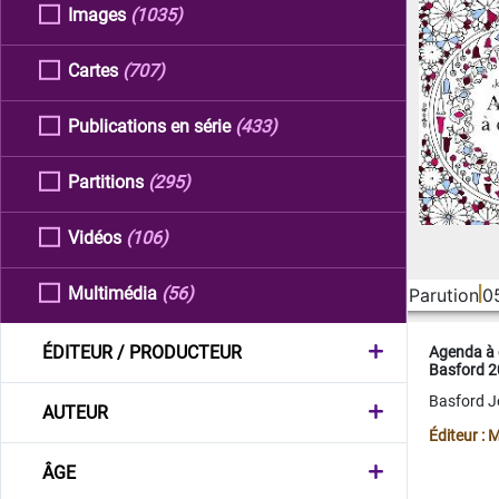
Images
(1035)
Cartes
(707)
Publications en série
(433)
Partitions
(295)
Vidéos
(106)
Multimédia
(56)
Parution
0
ÉDITEUR / PRODUCTEUR
Agenda à 
Basford 
Basford 
AUTEUR
Éditeur :
ÂGE