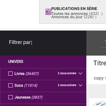
PUBLICATIONS EN SÉRIE
Toutes les annonces
(432)
Annonces du jour
(226)
re
Filtrer par
Titr
UNIVERS
Livres
(36407)
2 sous-univers
copy
Sons
(11814)
2 sous-univers
Jeunesse
(3837)