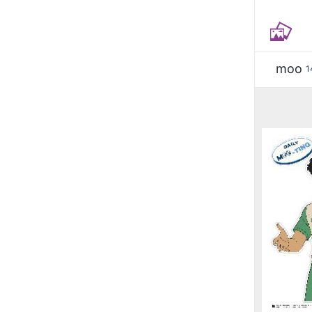
moo
1