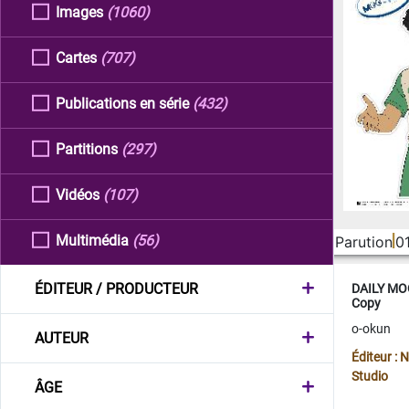
Images
(1060)
Cartes
(707)
Publications en série
(432)
Partitions
(297)
Vidéos
(107)
Multimédia
(56)
Parution
0
ÉDITEUR / PRODUCTEUR
DAILY MOO
Copy
o-okun
AUTEUR
Éditeur :
Studio
ÂGE