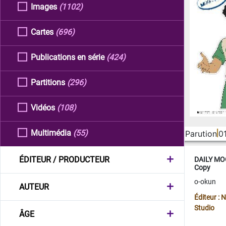
Images
(1102)
Cartes
(696)
Publications en série
(424)
Partitions
(296)
Vidéos
(108)
Multimédia
(55)
Parution
0
ÉDITEUR / PRODUCTEUR
DAILY MOO
Copy
o-okun
AUTEUR
Éditeur :
Studio
ÂGE