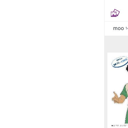
moo
1