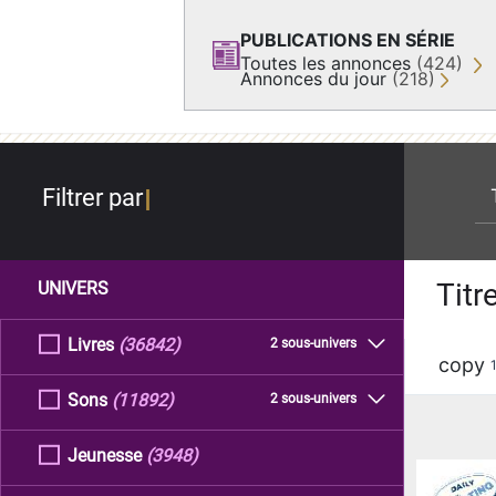
PUBLICATIONS EN SÉRIE
Toutes les annonces
(424)
Annonces du jour
(218)
re
Filtrer par
Titr
UNIVERS
Livres
(36842)
2 sous-univers
copy
Sons
(11892)
2 sous-univers
Jeunesse
(3948)