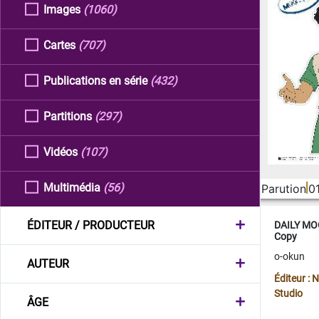
Images
(1060)
Cartes
(707)
Publications en série
(432)
Partitions
(297)
Vidéos
(107)
Multimédia
(56)
Parution
0
ÉDITEUR / PRODUCTEUR
DAILY MOO
Copy
o-okun
AUTEUR
Éditeur :
Studio
ÂGE