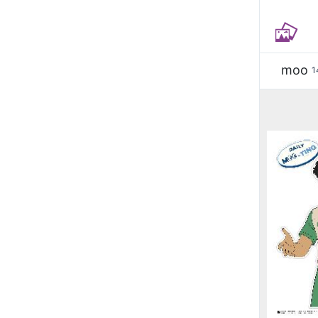
moo
1