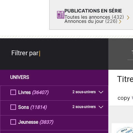
PUBLICATIONS EN SÉRIE
Toutes les annonces
(432)
Annonces du jour
(226)
re
Filtrer par
Titr
UNIVERS
Livres
(36407)
2 sous-univers
copy
Sons
(11814)
2 sous-univers
Jeunesse
(3837)