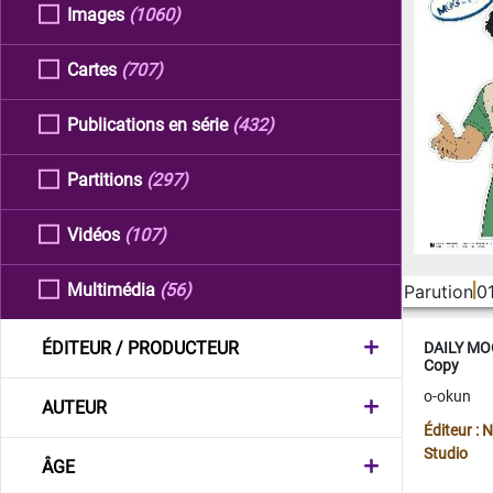
Images
(1060)
Cartes
(707)
Publications en série
(432)
Partitions
(297)
Vidéos
(107)
Multimédia
(56)
Parution
0
ÉDITEUR / PRODUCTEUR
DAILY MOO
Copy
o-okun
AUTEUR
Éditeur :
Studio
ÂGE