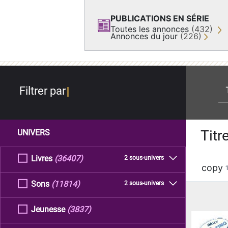
PUBLICATIONS EN SÉRIE
Toutes les annonces
(432)
Annonces du jour
(226)
re
Filtrer par
Titr
UNIVERS
Livres
(36407)
2 sous-univers
copy
Sons
(11814)
2 sous-univers
Jeunesse
(3837)