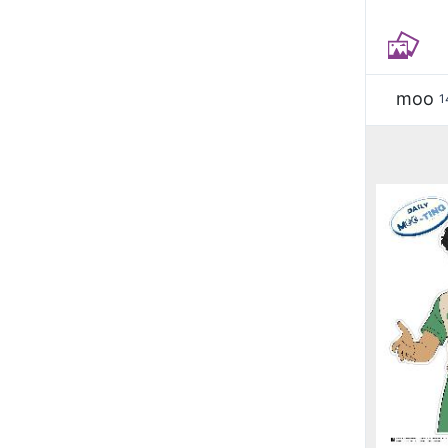
moo
1