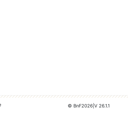
e
© BnF
2026
|
V 26.1.1