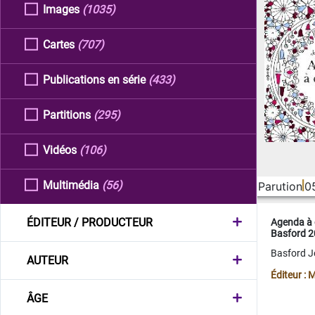
Images
(1035)
Cartes
(707)
Publications en série
(433)
Partitions
(295)
Vidéos
(106)
Multimédia
(56)
Parution
0
ÉDITEUR / PRODUCTEUR
Agenda à 
Basford 
Basford 
AUTEUR
Éditeur :
ÂGE