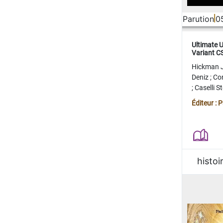
Parution
0
Ultimate 
Variant 
FERME
Hickman 
Deniz
;
Co
;
Caselli 
Juan
;
Mo
Éditeur : 
histoi