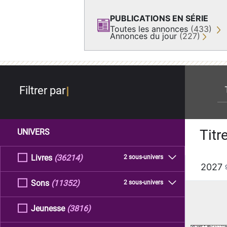
PUBLICATIONS EN SÉRIE
Toutes les annonces
(433)
Annonces du jour
(227)
re
Filtrer par
Titr
UNIVERS
Livres
(36214)
2 sous-univers
2027
Sons
(11352)
2 sous-univers
Jeunesse
(3816)