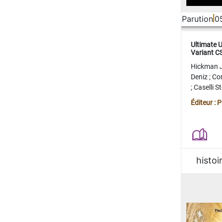
Parution
0
Ultimate 
Variant 
FERME
Hickman 
Deniz
;
Co
;
Caselli 
Juan
;
Mo
Éditeur : 
histoi