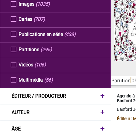
Images
(1035)
Cartes
(707)
Publications en série
(433)
Partitions
(295)
Vidéos
(106)
Multimédia
(56)
Parution
0
ÉDITEUR / PRODUCTEUR
Agenda à 
Basford 
Basford 
AUTEUR
Éditeur :
ÂGE