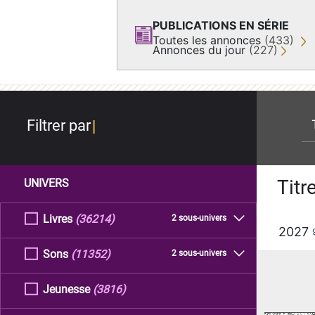
PUBLICATIONS EN SÉRIE
Toutes les annonces
(433)
Annonces du jour
(227)
re
Filtrer par
Titr
UNIVERS
Livres
(36214)
2 sous-univers
2027
Sons
(11352)
2 sous-univers
Jeunesse
(3816)