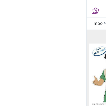
moo
1