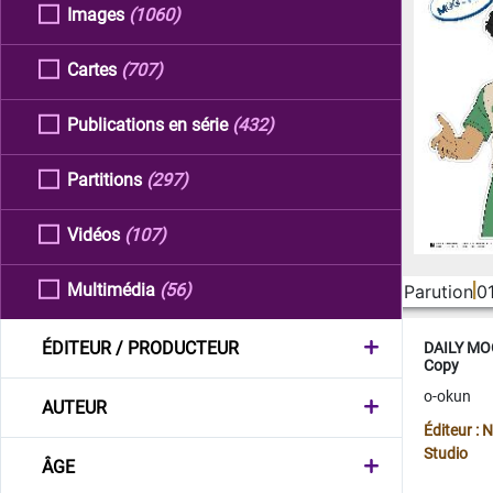
Images
(1060)
Cartes
(707)
Publications en série
(432)
Partitions
(297)
Vidéos
(107)
Multimédia
(56)
Parution
0
ÉDITEUR / PRODUCTEUR
DAILY MOO
Copy
o-okun
AUTEUR
Éditeur :
Studio
ÂGE