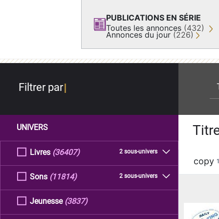
PUBLICATIONS EN SÉRIE
Toutes les annonces
(432)
Annonces du jour
(226)
re
Filtrer par
Titr
UNIVERS
Livres
(36407)
2 sous-univers
copy
Sons
(11814)
2 sous-univers
Jeunesse
(3837)