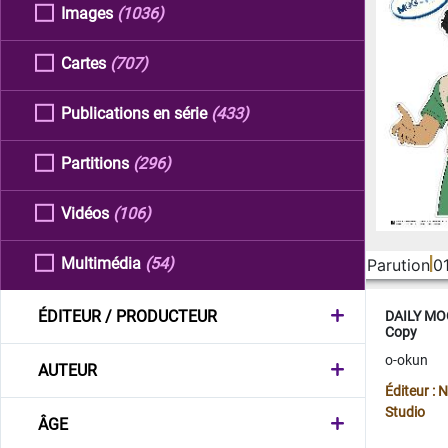
Images
(1036)
Cartes
(707)
Publications en série
(433)
Partitions
(296)
Vidéos
(106)
Multimédia
(54)
Parution
0
ÉDITEUR / PRODUCTEUR
DAILY MOO
Copy
o-okun
AUTEUR
Éditeur :
Studio
ÂGE