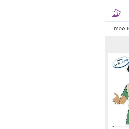
moo
1