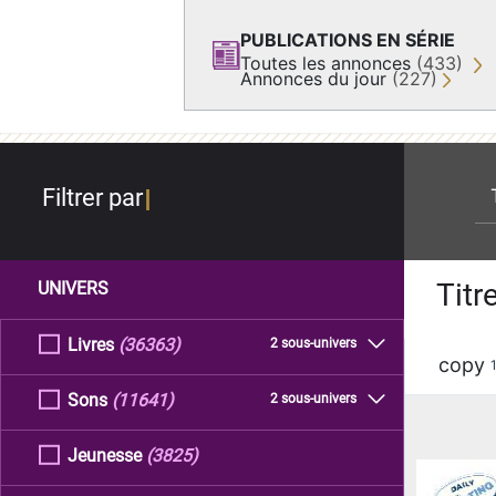
PUBLICATIONS EN SÉRIE
Toutes les annonces
(433)
Annonces du jour
(227)
re
Filtrer par
Titr
UNIVERS
Livres
(36363)
2 sous-univers
copy
Sons
(11641)
2 sous-univers
Jeunesse
(3825)