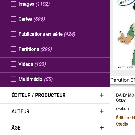
Images
(1102)
Cartes
(696)
Publications en série
(424)
Partitions
(296)
Vidéos
(108)
Multimédia
(55)
Parution
0
ÉDITEUR / PRODUCTEUR
DAILY MOO
Copy
o-okun
AUTEUR
Éditeur :
Studio
ÂGE