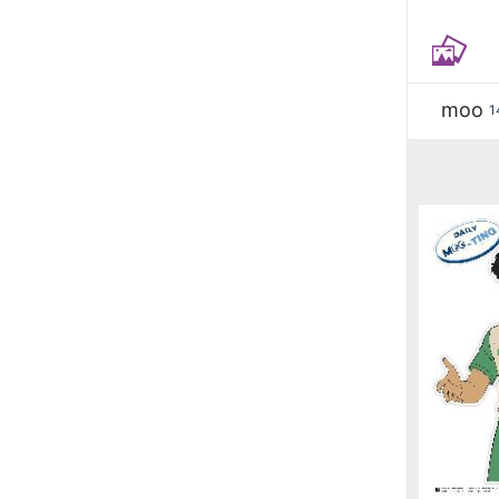
moo
1