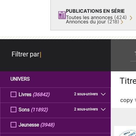
PUBLICATIONS EN SÉRIE
Toutes les annonces
(424)
Annonces du jour
(218)
re
Filtrer par
Titr
UNIVERS
Livres
(36842)
2 sous-univers
copy
Sons
(11892)
2 sous-univers
Jeunesse
(3948)