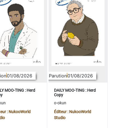
ion
01/08/2026
Parution
01/08/2026
LY MOO-TING : Herd
DAILY MOO-TING : Herd
py
Copy
kun
o-okun
teur : NukooWorld
Éditeur : NukooWorld
dio
Studio