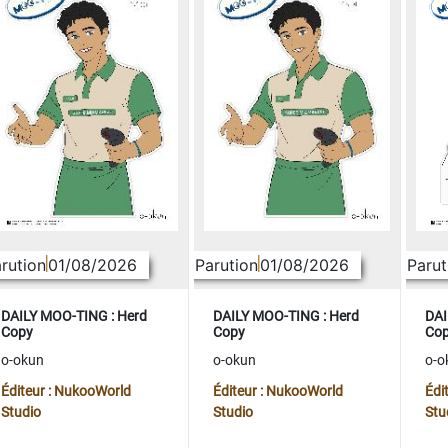
rution
01/08/2026
Parution
01/08/2026
Parut
DAILY MOO-TING : Herd
DAILY MOO-TING : Herd
DAI
Copy
Copy
Co
o-okun
o-okun
o-o
Éditeur : NukooWorld
Éditeur : NukooWorld
Édi
Studio
Studio
Stu