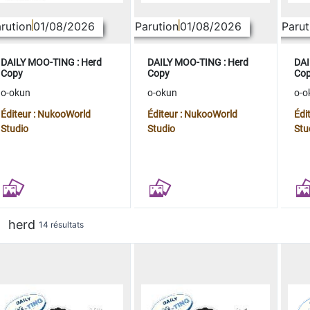
rution
01/08/2026
Parution
01/08/2026
Parut
DAILY MOO-TING : Herd
DAILY MOO-TING : Herd
DAI
Copy
Copy
Co
o-okun
o-okun
o-o
Éditeur : NukooWorld
Éditeur : NukooWorld
Édi
Studio
Studio
Stu
herd
14 résultats