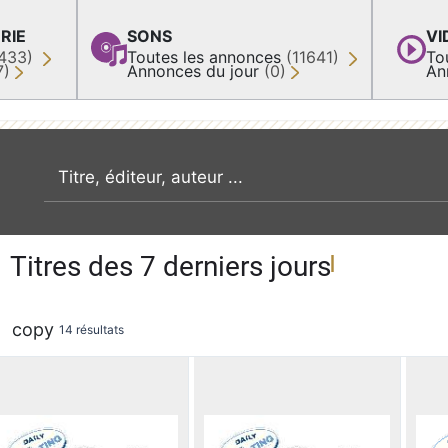
RIE
SONS
VI
433)
Toutes les annonces
(11641)
To
7)
Annonces du jour
(0)
An
recherche par mot clé
Titres des 7 derniers jours
copy
14 résultats