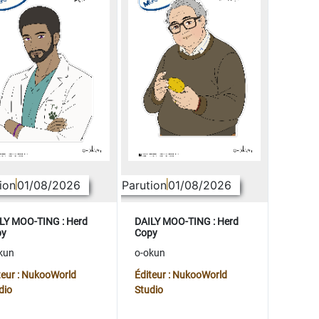
ion
01/08/2026
Parution
01/08/2026
LY MOO-TING : Herd
DAILY MOO-TING : Herd
py
Copy
kun
o-okun
teur : NukooWorld
Éditeur : NukooWorld
dio
Studio