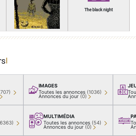
The black night
rs
IMAGES
JE
(707)
Toutes les annonces
(1036)
Tou
Annonces du jour
(0)
Ann
MULTIMÉDIA
P
36363)
Toutes les annonces
(54)
To
Annonces du jour
(0)
An