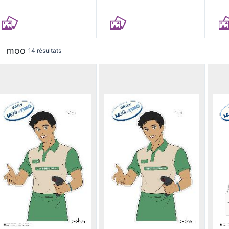
moo
14 résultats