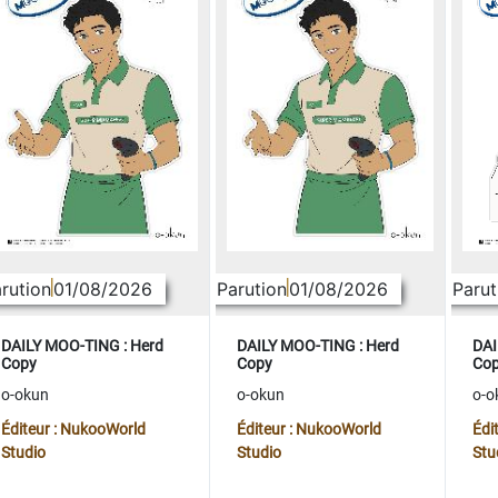
rution
01/08/2026
Parution
01/08/2026
Parut
DAILY MOO-TING : Herd
DAILY MOO-TING : Herd
DAI
Copy
Copy
Co
o-okun
o-okun
o-o
Éditeur : NukooWorld
Éditeur : NukooWorld
Édi
Studio
Studio
Stu