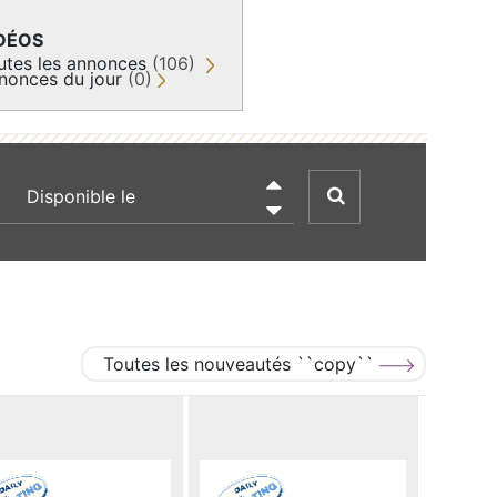
DÉOS
utes les annonces
(106)
nonces du jour
(0)
recherche par date

Toutes les nouveautés ``copy``