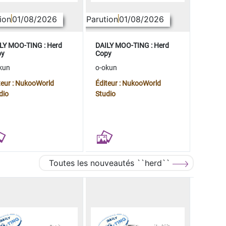
ion
01/08/2026
Parution
01/08/2026
LY MOO-TING : Herd
DAILY MOO-TING : Herd
py
Copy
kun
o-okun
teur : NukooWorld
Éditeur : NukooWorld
dio
Studio
Toutes les nouveautés ``herd``