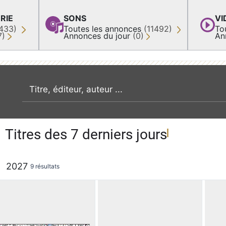
RIE
SONS
VI
433)
Toutes les annonces
(11492)
To
7)
Annonces du jour
(0)
An
recherche par mot clé
Titres des 7 derniers jours
2027
9 résultats