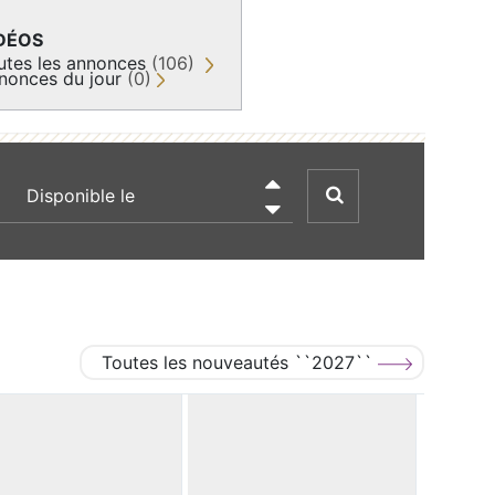
DÉOS
utes les annonces
(106)
nonces du jour
(0)
recherche par date

Toutes les nouveautés ``2027``