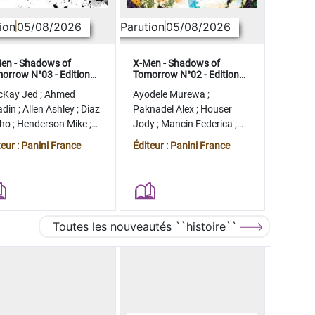
ion
05/08/2026
Parution
05/08/2026
en - Shadows of
X-Men - Shadows of
orrow N°03 - Edition
Tomorrow N°02 - Edition
lector - COMPTE FERME
collector - COMPTE FERME
cKay Jed
;
Ahmed
Ayodele Murewa
;
adin
;
Allen Ashley
;
Diaz
Paknadel Alex
;
Houser
tho
;
Henderson Mike
;
Jody
;
Mancin Federica
;
gman Ryan
Antonio Roge
;
Camagni
teur : Panini France
Éditeur : Panini France
Jacopo
Toutes les nouveautés ``histoire``