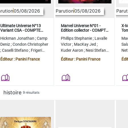
rution
05/08/2026
Parution
05/08/2026
Parut
Ultimate Universe N°13
Marvel Universe N°01 -
X-M
Variant CSA - COMPTE
Edition collector - COMPTE
Tom
FERME
FERME
col
Hickman Jonathan
;
Camp
Phillips Stephanie
;
Lavalle
Ma
Deniz
;
Condon Christopher
Victor
;
MacKay Jed
;
Sal
;
Caselli Stefano
;
Frigeri
Kuder Aaron
;
Nesi Stefano
Ne
Juan
;
Momoko Peach
;
Lopez Alvaro
Ste
Éditeur : Panini France
Éditeur : Panini France
Édi
histoire
9 résultats