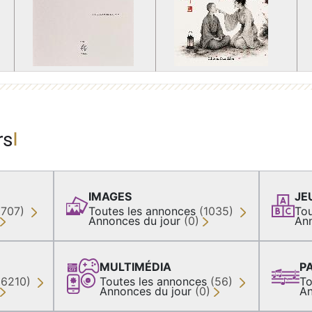
rs
IMAGES
JE
(707)
Toutes les annonces
(1035)
Tou
Annonces du jour
(0)
An
MULTIMÉDIA
P
36210)
Toutes les annonces
(56)
To
Annonces du jour
(0)
An