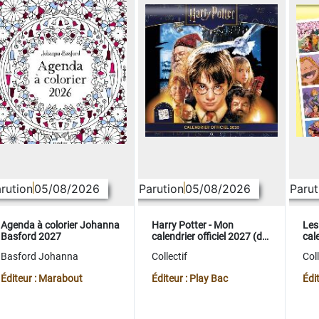
rution
05/08/2026
Parution
05/08/2026
Parut
Agenda à colorier Johanna
Harry Potter - Mon
Les
Basford 2027
calendrier officiel 2027 (de
cale
sept. 2026 à déc. 2027)
sep
Basford Johanna
Collectif
Coll
Éditeur : Marabout
Éditeur : Play Bac
Édi