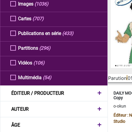
Images
(1036)
Cartes
(707)
Publications en série
(433)
Partitions
(296)
Vidéos
(106)
Multimédia
(54)
Parution
0
ÉDITEUR / PRODUCTEUR
DAILY MOO
Copy
o-okun
AUTEUR
Éditeur :
Studio
ÂGE