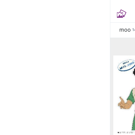
moo
1