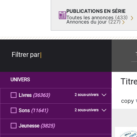
PUBLICATIONS EN SÉRIE
Toutes les annonces
(433)
Annonces du jour
(227)
re
Filtrer par
Titr
UNIVERS
Livres
(36363)
2 sous-univers
copy
Sons
(11641)
2 sous-univers
Jeunesse
(3825)