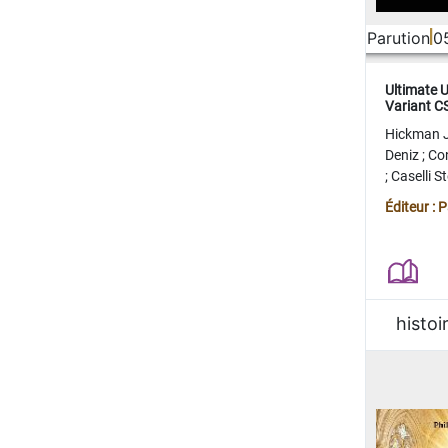
Parution
0
Ultimate 
Variant 
FERME
Hickman 
Deniz
;
Co
;
Caselli 
Juan
;
Mo
Éditeur : 
histoi