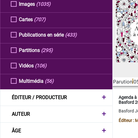
Images
(1035)
Cartes
(707)
Publications en série
(433)
Partitions
(295)
Vidéos
(106)
Multimédia
(56)
Parution
0
ÉDITEUR / PRODUCTEUR
Agenda à 
Basford 
Basford 
AUTEUR
Éditeur :
ÂGE