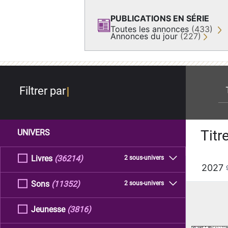
PUBLICATIONS EN SÉRIE
Toutes les annonces
(433)
Annonces du jour
(227)
re
Filtrer par
Titr
UNIVERS
Livres
(36214)
2 sous-univers
2027
Sons
(11352)
2 sous-univers
Jeunesse
(3816)