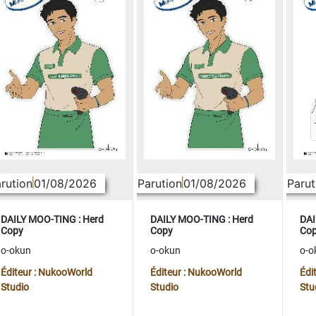
rution
01/08/2026
Parution
01/08/2026
Parut
DAILY MOO-TING : Herd
DAILY MOO-TING : Herd
DAI
Copy
Copy
Co
o-okun
o-okun
o-o
Éditeur : NukooWorld
Éditeur : NukooWorld
Édi
Studio
Studio
Stu