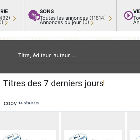
RIE
SONS
VI
432)
Toutes les annonces
(11814)
To
6)
Annonces du jour
(0)
An
recherche par mot clé
Titres des 7 derniers jours
copy
14 résultats