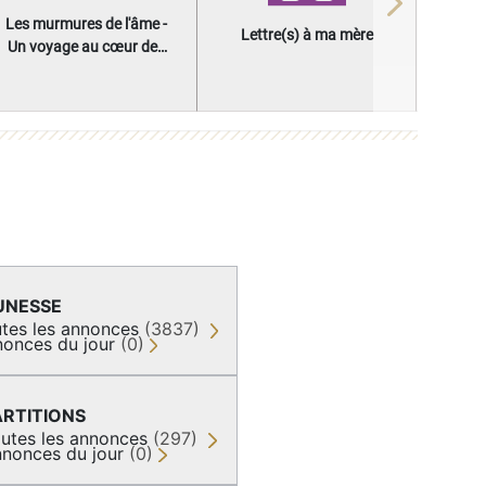
Next
Les murmures de l'âme -
Lettre(s) à ma mère
Un voyage au cœur des
questions qui façonnent
une vie
UNESSE
tes les annonces
(3837)
onces du jour
(0)
ARTITIONS
utes les annonces
(297)
nonces du jour
(0)