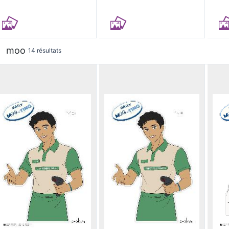
moo
14 résultats