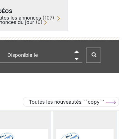
DÉOS
utes les annonces
(107)
nonces du jour
(0)
recherche par date

Toutes les nouveautés ``copy``