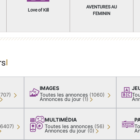
AVENTURES AU
Love of Kill
FEMININ
rs
IMAGES
JE
(707)
Toutes les annonces
(1060)
Tou
Annonces du jour
(1)
Ann
MULTIMÉDIA
P
36407)
Toutes les annonces
(56)
To
Annonces du jour
(0)
An