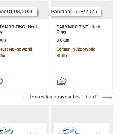
ion
01/08/2026
Parution
01/08/2026
LY MOO-TING : Herd
DAILY MOO-TING : Herd
py
Copy
kun
o-okun
teur : NukooWorld
Éditeur : NukooWorld
dio
Studio
Toutes les nouveautés ``herd``