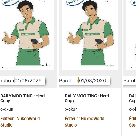
rution
01/08/2026
Parution
01/08/2026
Parut
DAILY MOO-TING : Herd
DAILY MOO-TING : Herd
DAI
Copy
Copy
Co
o-okun
o-okun
o-o
Éditeur : NukooWorld
Éditeur : NukooWorld
Édi
Studio
Studio
Stu