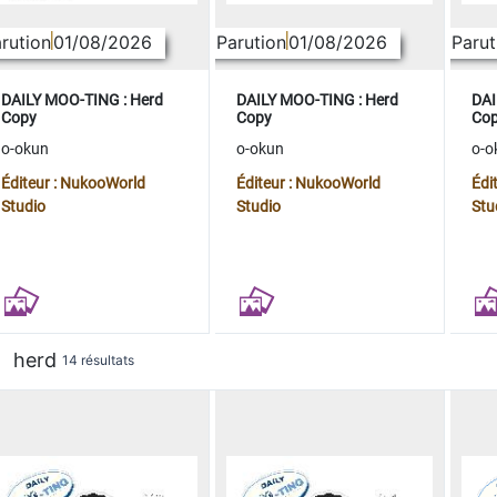
rution
01/08/2026
Parution
01/08/2026
Parut
DAILY MOO-TING : Herd
DAILY MOO-TING : Herd
DAI
Copy
Copy
Co
o-okun
o-okun
o-o
Éditeur : NukooWorld
Éditeur : NukooWorld
Édi
Studio
Studio
Stu
herd
14 résultats