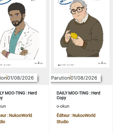
ion
01/08/2026
Parution
01/08/2026
LY MOO-TING : Herd
DAILY MOO-TING : Herd
py
Copy
kun
o-okun
teur : NukooWorld
Éditeur : NukooWorld
dio
Studio