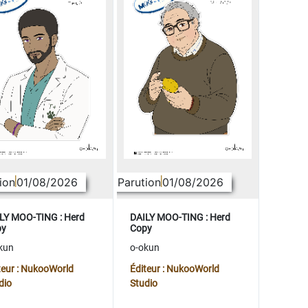
ion
01/08/2026
Parution
01/08/2026
LY MOO-TING : Herd
DAILY MOO-TING : Herd
py
Copy
kun
o-okun
teur : NukooWorld
Éditeur : NukooWorld
dio
Studio