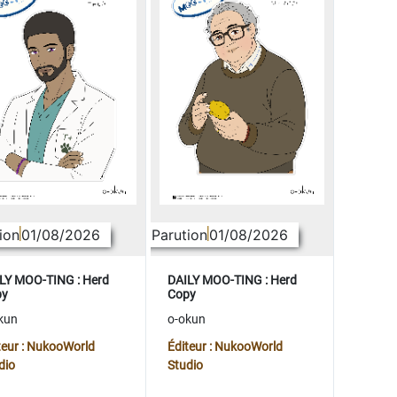
ion
01/08/2026
Parution
01/08/2026
LY MOO-TING : Herd
DAILY MOO-TING : Herd
py
Copy
kun
o-okun
teur : NukooWorld
Éditeur : NukooWorld
dio
Studio