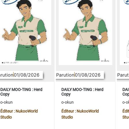
rution
01/08/2026
Parution
01/08/2026
Parut
DAILY MOO-TING : Herd
DAILY MOO-TING : Herd
DAI
Copy
Copy
Co
o-okun
o-okun
o-o
Éditeur : NukooWorld
Éditeur : NukooWorld
Édi
Studio
Studio
Stu