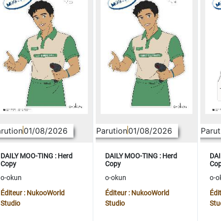
rution
01/08/2026
Parution
01/08/2026
Parut
DAILY MOO-TING : Herd
DAILY MOO-TING : Herd
DAI
Copy
Copy
Co
o-okun
o-okun
o-o
Éditeur : NukooWorld
Éditeur : NukooWorld
Édi
Studio
Studio
Stu