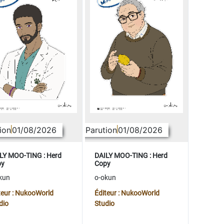
ion
01/08/2026
Parution
01/08/2026
LY MOO-TING : Herd
DAILY MOO-TING : Herd
py
Copy
kun
o-okun
teur : NukooWorld
Éditeur : NukooWorld
dio
Studio