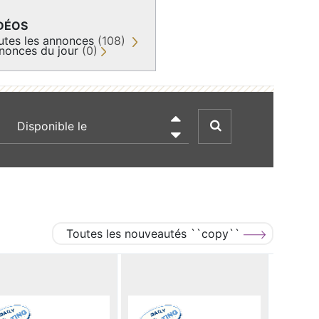
DÉOS
utes les annonces
(108)
nonces du jour
(0)
recherche par date

Toutes les nouveautés ``copy``