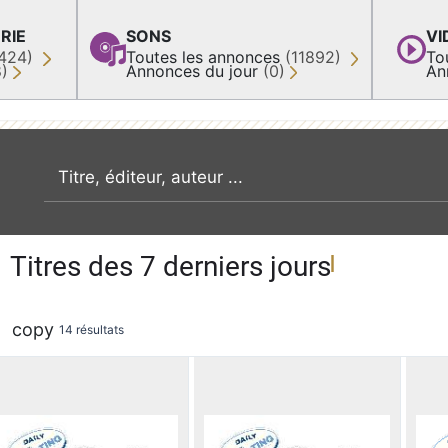
RIE
SONS
VI
424)
Toutes les annonces
(11892)
To
8)
Annonces du jour
(0)
An
recherche par mot clé
Titres des 7 derniers jours
copy
14 résultats