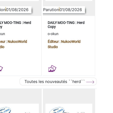
ion
01/08/2026
Parution
01/08/2026
LY MOO-TING : Herd
DAILY MOO-TING : Herd
py
Copy
kun
o-okun
teur : NukooWorld
Éditeur : NukooWorld
dio
Studio
Toutes les nouveautés ``herd``