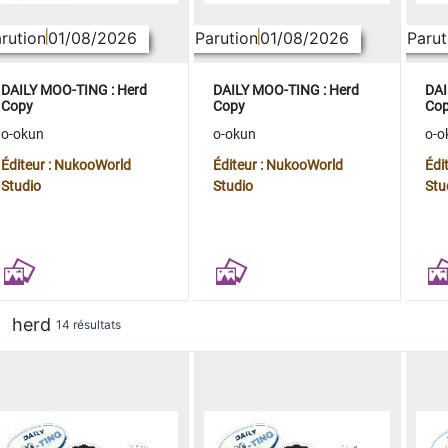
rution
01/08/2026
Parution
01/08/2026
Parut
DAILY MOO-TING : Herd
DAILY MOO-TING : Herd
DAI
Copy
Copy
Co
o-okun
o-okun
o-o
Éditeur : NukooWorld
Éditeur : NukooWorld
Édi
Studio
Studio
Stu
herd
14 résultats