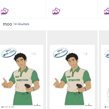
moo
14 résultats