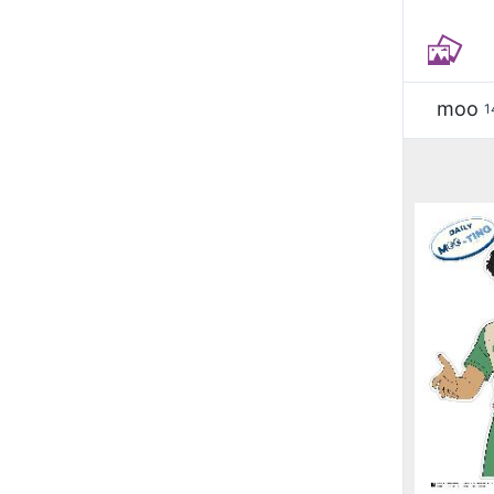
moo
1