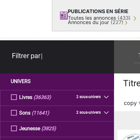
PUBLICATIONS EN SÉRIE
Toutes les annonces
(433)
Annonces du jour
(227)
re
Filtrer par
Titr
UNIVERS
Livres
(36363)
2 sous-univers
copy
Sons
(11641)
2 sous-univers
Jeunesse
(3825)