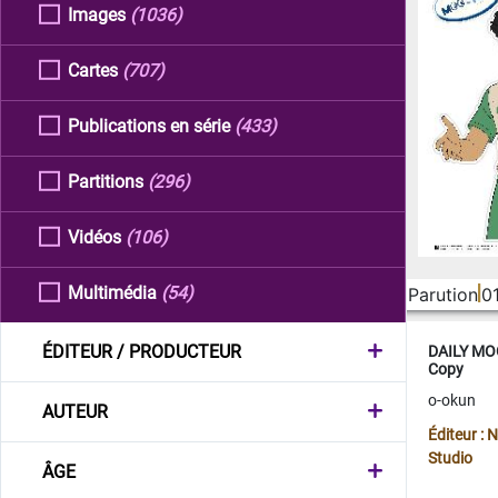
Images
(1036)
Cartes
(707)
Publications en série
(433)
Partitions
(296)
Vidéos
(106)
Multimédia
(54)
Parution
0
ÉDITEUR / PRODUCTEUR
DAILY MOO
Copy
o-okun
AUTEUR
Éditeur :
Studio
ÂGE