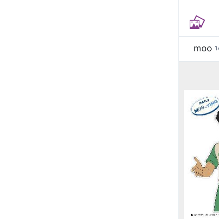
moo
1