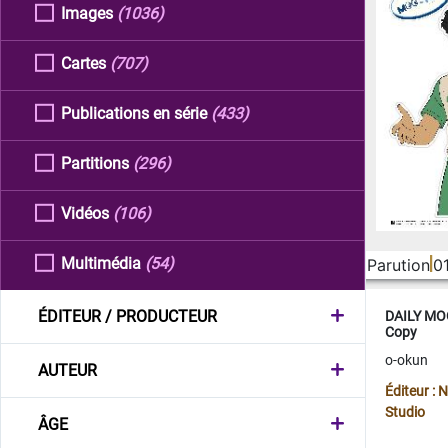
Images
(1036)
Cartes
(707)
Publications en série
(433)
Partitions
(296)
Vidéos
(106)
Multimédia
(54)
Parution
0
ÉDITEUR / PRODUCTEUR
DAILY MOO
Copy
o-okun
AUTEUR
Éditeur :
Studio
ÂGE