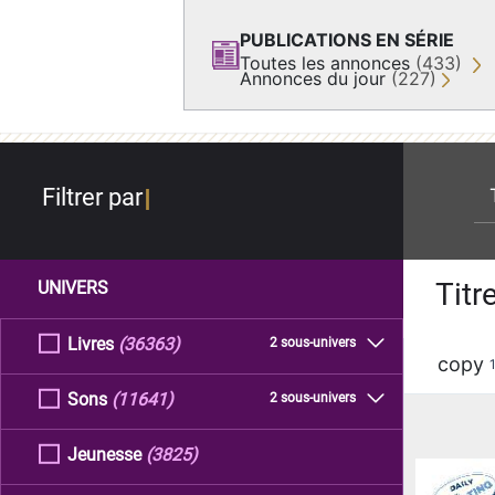
PUBLICATIONS EN SÉRIE
Toutes les annonces
(433)
Annonces du jour
(227)
re
Filtrer par
Titr
UNIVERS
Livres
(36363)
2 sous-univers
copy
Sons
(11641)
2 sous-univers
Jeunesse
(3825)