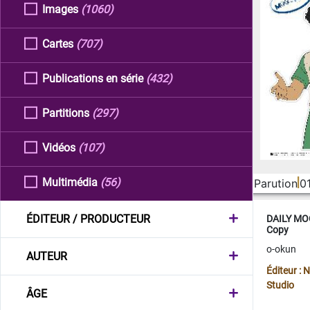
Images
(1060)
Cartes
(707)
Publications en série
(432)
Partitions
(297)
Vidéos
(107)
Multimédia
(56)
Parution
0
ÉDITEUR / PRODUCTEUR
DAILY MOO
Copy
o-okun
AUTEUR
Éditeur :
Studio
ÂGE