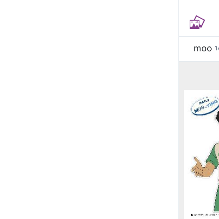
moo
1