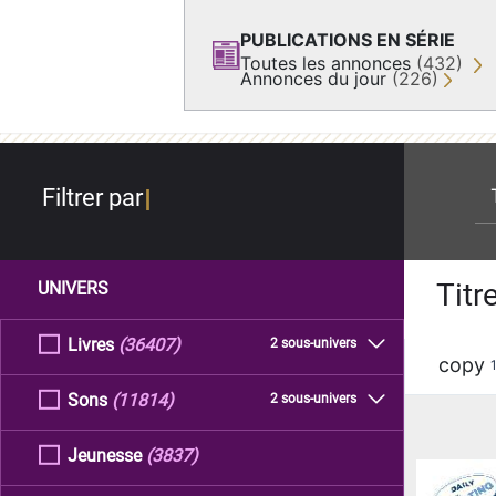
PUBLICATIONS EN SÉRIE
Toutes les annonces
(432)
Annonces du jour
(226)
re
Filtrer par
Titr
UNIVERS
Livres
(36407)
2 sous-univers
copy
Sons
(11814)
2 sous-univers
Jeunesse
(3837)