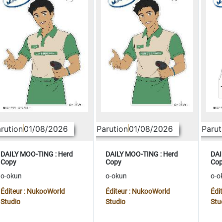
rution
01/08/2026
Parution
01/08/2026
Parut
DAILY MOO-TING : Herd
DAILY MOO-TING : Herd
DAI
Copy
Copy
Co
o-okun
o-okun
o-o
Éditeur : NukooWorld
Éditeur : NukooWorld
Édi
Studio
Studio
Stu