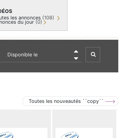
DÉOS
utes les annonces
(108)
nonces du jour
(0)
recherche par date

Toutes les nouveautés ``copy``