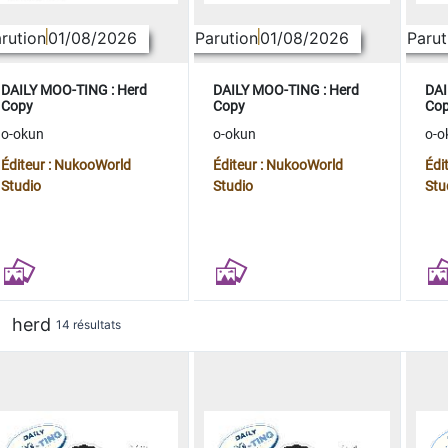
rution
01/08/2026
Parution
01/08/2026
Parut
DAILY MOO-TING : Herd
DAILY MOO-TING : Herd
DAI
Copy
Copy
Co
o-okun
o-okun
o-o
Éditeur : NukooWorld
Éditeur : NukooWorld
Édi
Studio
Studio
Stu
herd
14 résultats