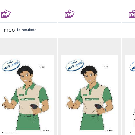
moo
14 résultats