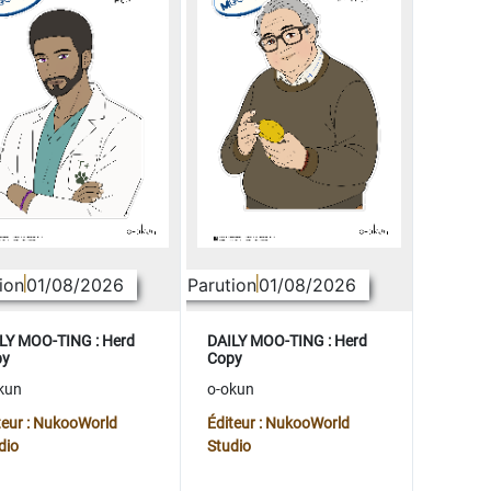
ion
01/08/2026
Parution
01/08/2026
LY MOO-TING : Herd
DAILY MOO-TING : Herd
py
Copy
kun
o-okun
teur : NukooWorld
Éditeur : NukooWorld
dio
Studio