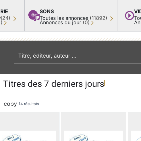
RIE
SONS
VI
424)
Toutes les annonces
(11892)
To
8)
Annonces du jour
(0)
An
recherche par mot clé
Titres des 7 derniers jours
copy
14 résultats