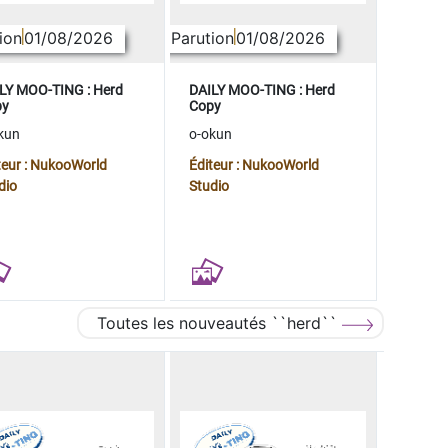
ion
01/08/2026
Parution
01/08/2026
LY MOO-TING : Herd
DAILY MOO-TING : Herd
py
Copy
kun
o-okun
teur : NukooWorld
Éditeur : NukooWorld
dio
Studio
Toutes les nouveautés ``herd``