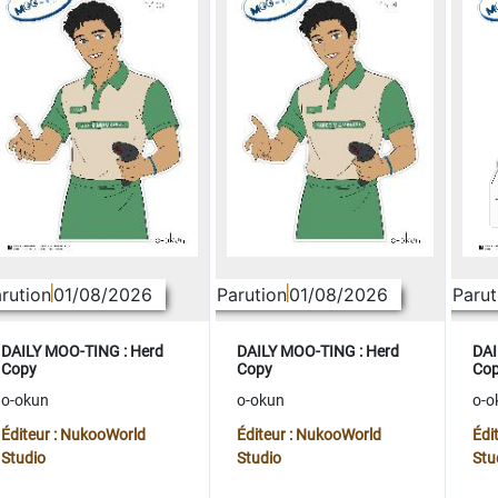
rution
01/08/2026
Parution
01/08/2026
Parut
DAILY MOO-TING : Herd
DAILY MOO-TING : Herd
DAI
Copy
Copy
Co
o-okun
o-okun
o-o
Éditeur : NukooWorld
Éditeur : NukooWorld
Édi
Studio
Studio
Stu