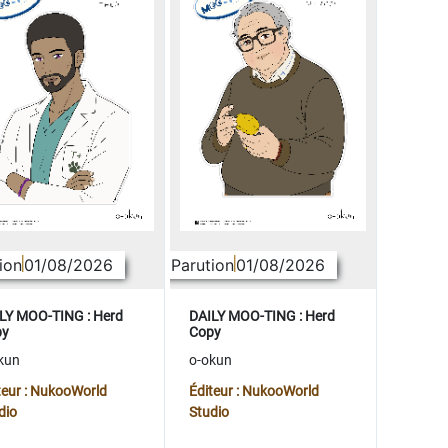
ion
01/08/2026
Parution
01/08/2026
LY MOO-TING : Herd
DAILY MOO-TING : Herd
py
Copy
kun
o-okun
teur : NukooWorld
Éditeur : NukooWorld
dio
Studio