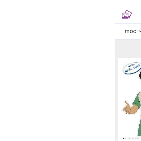
moo
1