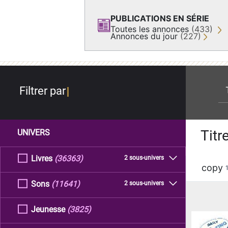
PUBLICATIONS EN SÉRIE
Toutes les annonces
(433)
Annonces du jour
(227)
re
Filtrer par
Titr
UNIVERS
Livres
(36363)
2 sous-univers
copy
Sons
(11641)
2 sous-univers
Jeunesse
(3825)