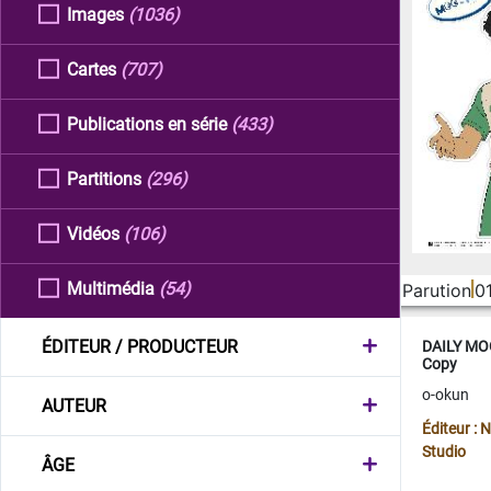
Images
(1036)
Cartes
(707)
Publications en série
(433)
Partitions
(296)
Vidéos
(106)
Multimédia
(54)
Parution
0
ÉDITEUR / PRODUCTEUR
DAILY MOO
Copy
o-okun
AUTEUR
Éditeur :
Studio
ÂGE