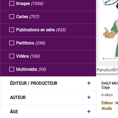
Images
(1036)
Cartes
(707)
Publications en série
(433)
Partitions
(296)
Vidéos
(106)
Multimédia
(54)
Parution
0
ÉDITEUR / PRODUCTEUR
DAILY MOO
Copy
o-okun
AUTEUR
Éditeur :
Studio
ÂGE