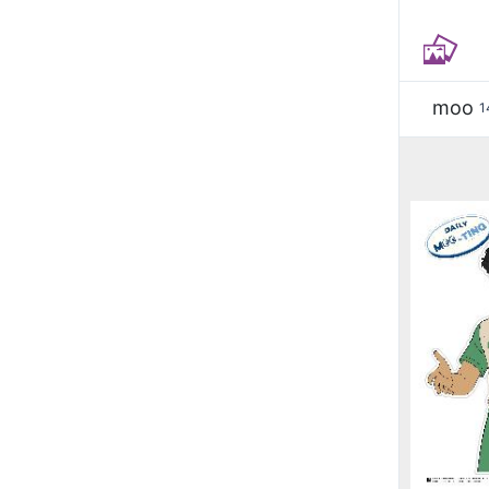
moo
1