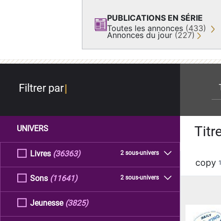
PUBLICATIONS EN SÉRIE
Toutes les annonces
(433)
Annonces du jour
(227)
re
Filtrer par
Titr
UNIVERS
Livres
(36363)
2 sous-univers
copy
Sons
(11641)
2 sous-univers
Jeunesse
(3825)