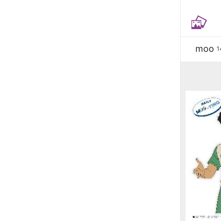
moo
1