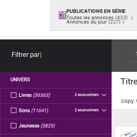
PUBLICATIONS EN SÉRIE
Toutes les annonces
(433)
Annonces du jour
(227)
re
Filtrer par
Titr
UNIVERS
Livres
(36363)
2 sous-univers
copy
Sons
(11641)
2 sous-univers
Jeunesse
(3825)