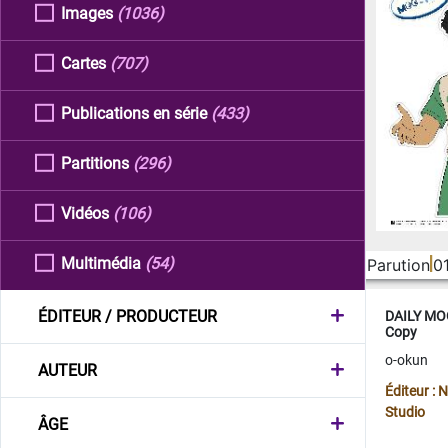
Images
(1036)
Cartes
(707)
Publications en série
(433)
Partitions
(296)
Vidéos
(106)
Multimédia
(54)
Parution
0
ÉDITEUR / PRODUCTEUR
DAILY MOO
Copy
o-okun
AUTEUR
Éditeur :
Studio
ÂGE