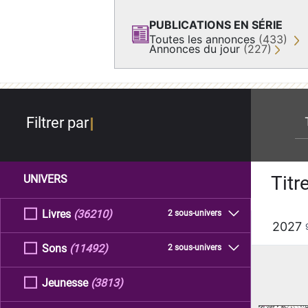
PUBLICATIONS EN SÉRIE
Toutes les annonces
(433)
Annonces du jour
(227)
re
Filtrer par
Titr
UNIVERS
Livres
(36210)
2 sous-univers
2027
Sons
(11492)
2 sous-univers
Jeunesse
(3813)