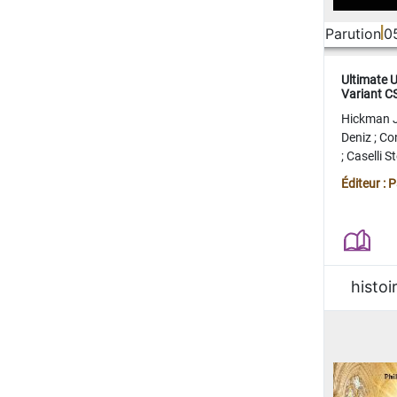
Parution
0
Ultimate 
Variant 
FERME
Hickman 
Deniz
;
Co
;
Caselli 
Juan
;
Mo
Éditeur : 
histoi