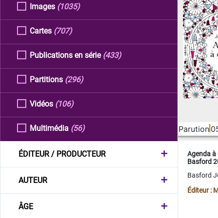
Images
(1035)
Cartes
(707)
Publications en série
(433)
Partitions
(296)
Vidéos
(106)
Multimédia
(56)
Parution
0
ÉDITEUR / PRODUCTEUR
Agenda à 
Basford 
Basford 
AUTEUR
Éditeur :
ÂGE