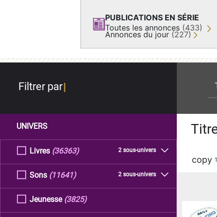
PUBLICATIONS EN SÉRIE
Toutes les annonces
(433)
Annonces du jour
(227)
re
Filtrer par
Titr
UNIVERS
Livres
(36363)
2 sous-univers
copy
Sons
(11641)
2 sous-univers
Jeunesse
(3825)