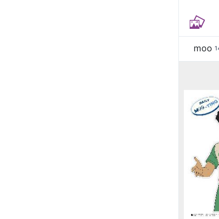
moo
1