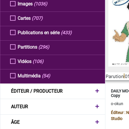
Images
(1036)
Cartes
(707)
Publications en série
(433)
Partitions
(296)
Vidéos
(106)
Multimédia
(54)
Parution
0
ÉDITEUR / PRODUCTEUR
DAILY MOO
Copy
o-okun
AUTEUR
Éditeur :
Studio
ÂGE