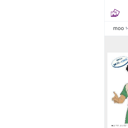
moo
1