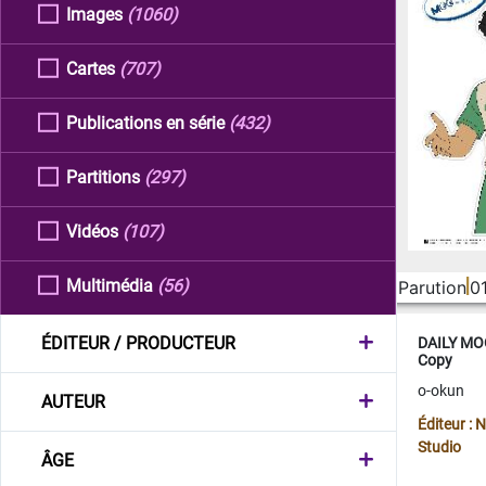
Images
(1060)
Cartes
(707)
Publications en série
(432)
Partitions
(297)
Vidéos
(107)
Multimédia
(56)
Parution
0
ÉDITEUR / PRODUCTEUR
DAILY MOO
Copy
o-okun
AUTEUR
Éditeur :
Studio
ÂGE