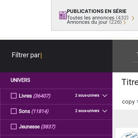
PUBLICATIONS EN SÉRIE
Toutes les annonces
(432)
Annonces du jour
(226)
re
Filtrer par
Titr
UNIVERS
Livres
(36407)
2 sous-univers
copy
Sons
(11814)
2 sous-univers
Jeunesse
(3837)