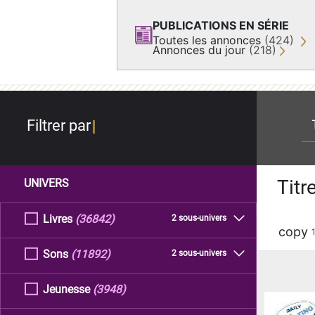
PUBLICATIONS EN SÉRIE
Toutes les annonces
(424)
Annonces du jour
(218)
re
Filtrer par
Titr
UNIVERS
Livres
(36842)
2 sous-univers
copy
Sons
(11892)
2 sous-univers
Jeunesse
(3948)