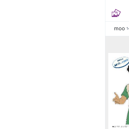
moo
1