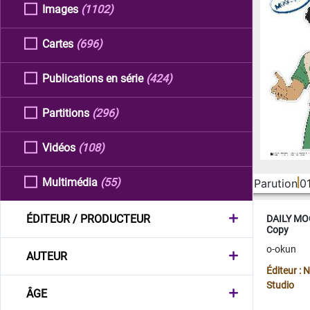
Images
(1102)
Cartes
(696)
Publications en série
(424)
Partitions
(296)
Vidéos
(108)
Multimédia
(55)
Parution
0
ÉDITEUR / PRODUCTEUR
DAILY MOO
Copy
o-okun
AUTEUR
Éditeur :
Studio
ÂGE