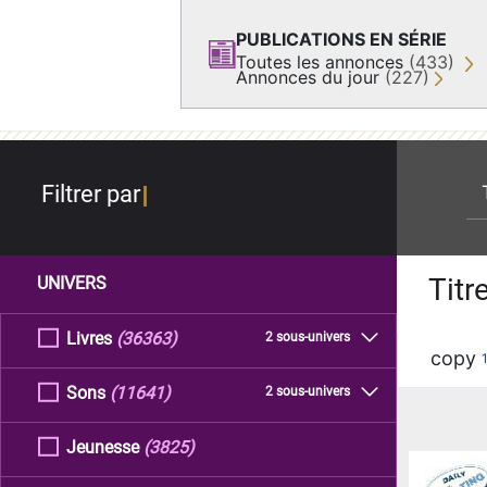
PUBLICATIONS EN SÉRIE
Toutes les annonces
(433)
Annonces du jour
(227)
re
Filtrer par
Titr
UNIVERS
Livres
(36363)
2 sous-univers
copy
Sons
(11641)
2 sous-univers
Jeunesse
(3825)