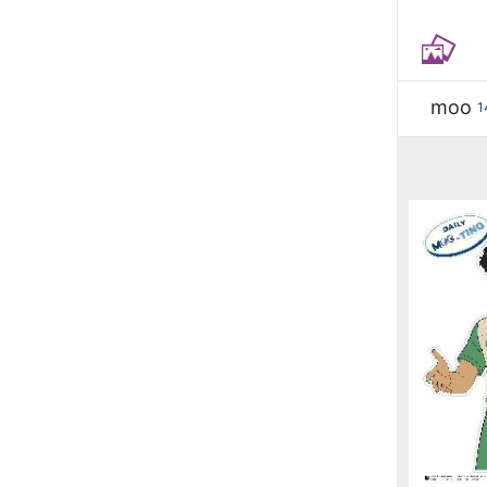
moo
1