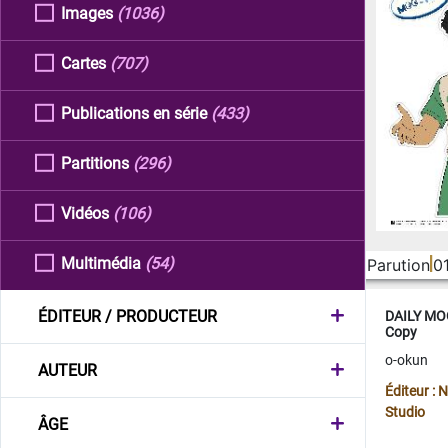
Images
(1036)
Cartes
(707)
Publications en série
(433)
Partitions
(296)
Vidéos
(106)
Multimédia
(54)
Parution
0
ÉDITEUR / PRODUCTEUR
DAILY MOO
Copy
o-okun
AUTEUR
Éditeur :
Studio
ÂGE