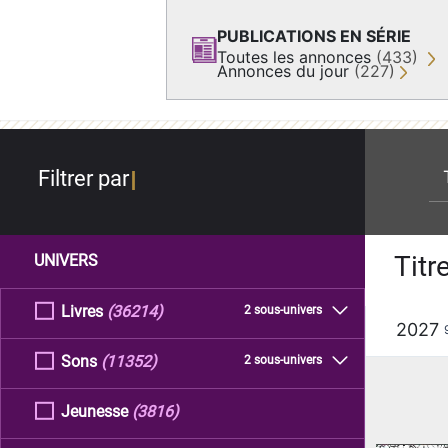
PUBLICATIONS EN SÉRIE
Toutes les annonces
(433)
Annonces du jour
(227)
re
Filtrer par
Titr
UNIVERS
Livres
(36214)
2 sous-univers
2027
Sons
(11352)
2 sous-univers
Jeunesse
(3816)