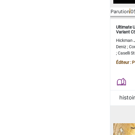
Parution
0
Ultimate 
Variant 
FERME
Hickman 
Deniz
;
Co
;
Caselli 
Juan
;
Mo
Éditeur : 
histoi