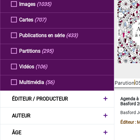
Images
(1035)
Cartes
(707)
Publications en série
(433)
Partitions
(295)
Vidéos
(106)
Multimédia
(56)
Parution
0
ÉDITEUR / PRODUCTEUR
Agenda à 
Basford 
Basford 
AUTEUR
Éditeur :
ÂGE