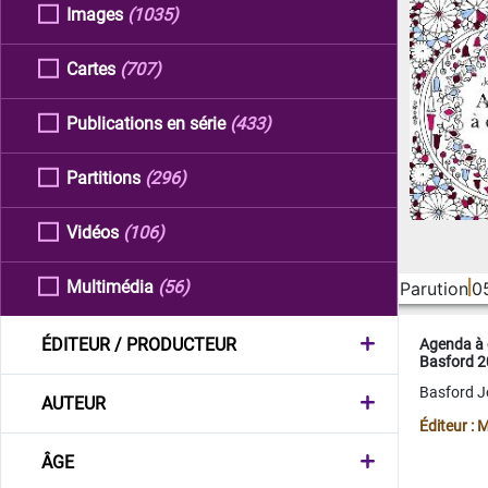
Images
(1035)
Cartes
(707)
Publications en série
(433)
Partitions
(296)
Vidéos
(106)
Multimédia
(56)
Parution
0
ÉDITEUR / PRODUCTEUR
Agenda à 
Basford 
Basford 
AUTEUR
Éditeur :
ÂGE