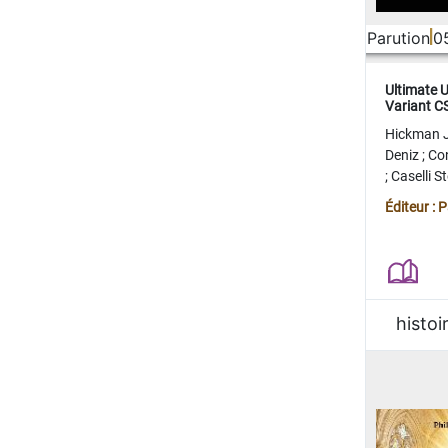
Parution
0
Ultimate 
Variant 
FERME
Hickman 
Deniz
;
Co
;
Caselli 
Juan
;
Mo
Éditeur : 
histoi