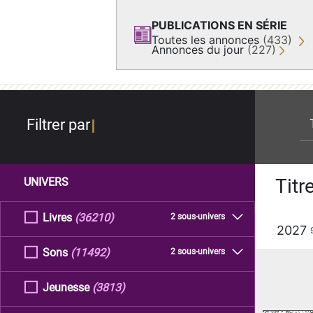
PUBLICATIONS EN SÉRIE
Toutes les annonces
(433)
Annonces du jour
(227)
re
Filtrer par
Titr
UNIVERS
Livres
(36210)
2 sous-univers
2027
Sons
(11492)
2 sous-univers
Jeunesse
(3813)