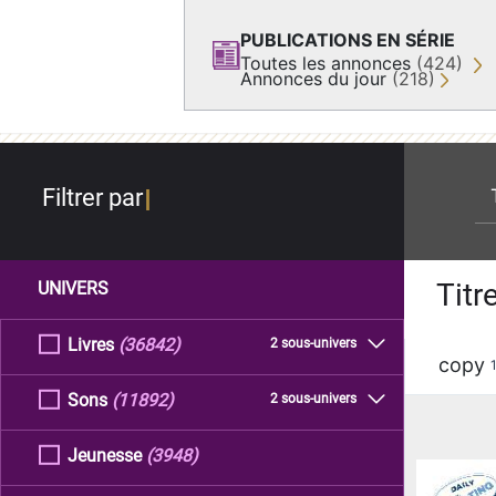
PUBLICATIONS EN SÉRIE
Toutes les annonces
(424)
Annonces du jour
(218)
re
Filtrer par
Titr
UNIVERS
Livres
(36842)
2 sous-univers
copy
Sons
(11892)
2 sous-univers
Jeunesse
(3948)