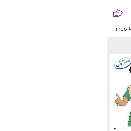
moo
1