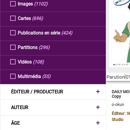
Images
(1102)
Cartes
(696)
Publications en série
(424)
Partitions
(296)
Vidéos
(108)
Multimédia
(55)
Parution
0
ÉDITEUR / PRODUCTEUR
DAILY MOO
Copy
o-okun
AUTEUR
Éditeur :
Studio
ÂGE