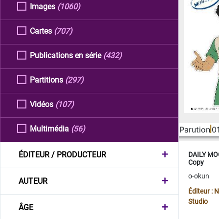
Images
(1060)
Cartes
(707)
Publications en série
(432)
Partitions
(297)
Vidéos
(107)
Multimédia
(56)
Parution
0
ÉDITEUR / PRODUCTEUR
DAILY MOO
Copy
o-okun
AUTEUR
Éditeur :
Studio
ÂGE