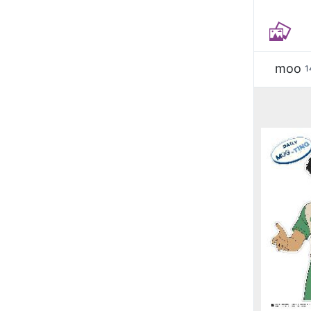
moo
1