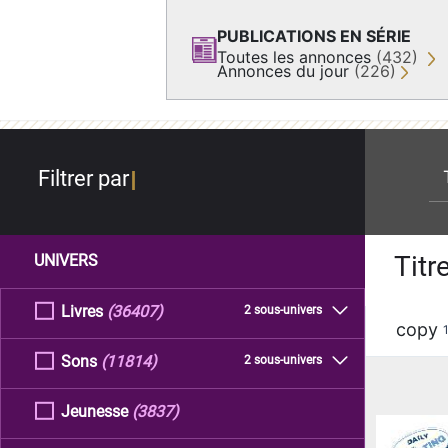
PUBLICATIONS EN SÉRIE
Toutes les annonces
(432)
Annonces du jour
(226)
re
Filtrer par
Titr
UNIVERS
Livres
(36407)
2 sous-univers
copy
Sons
(11814)
2 sous-univers
Jeunesse
(3837)