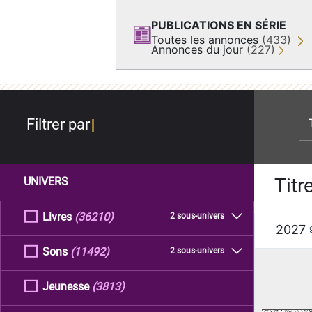
PUBLICATIONS EN SÉRIE
Toutes les annonces
(433)
Annonces du jour
(227)
re
Filtrer par
Titr
UNIVERS
Livres
(36210)
2 sous-univers
2027
Sons
(11492)
2 sous-univers
Jeunesse
(3813)