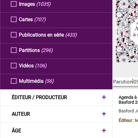
Images
(1035)
Cartes
(707)
Publications en série
(433)
Partitions
(296)
Vidéos
(106)
Multimédia
(56)
Parution
0
ÉDITEUR / PRODUCTEUR
Agenda à 
Basford 
Basford 
AUTEUR
Éditeur :
ÂGE