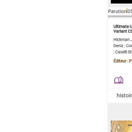
Parution
0
Ultimate 
Variant 
FERME
Hickman 
Deniz
;
Co
;
Caselli 
Juan
;
Mo
Éditeur : 
histoi