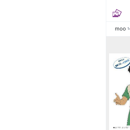
moo
1