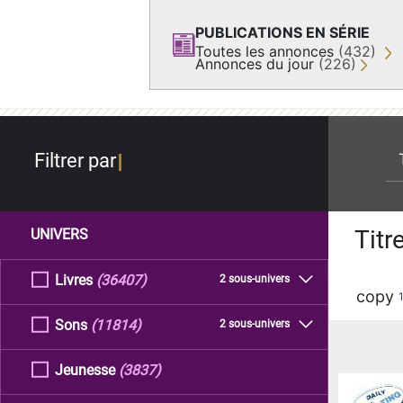
PUBLICATIONS EN SÉRIE
Toutes les annonces
(432)
Annonces du jour
(226)
re
Filtrer par
Titr
UNIVERS
Livres
(36407)
2 sous-univers
copy
Sons
(11814)
2 sous-univers
Jeunesse
(3837)