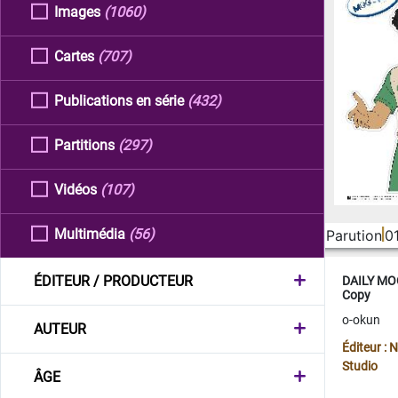
Images
(1060)
Cartes
(707)
Publications en série
(432)
Partitions
(297)
Vidéos
(107)
Multimédia
(56)
Parution
0
ÉDITEUR / PRODUCTEUR
DAILY MOO
Copy
o-okun
AUTEUR
Éditeur :
Studio
ÂGE