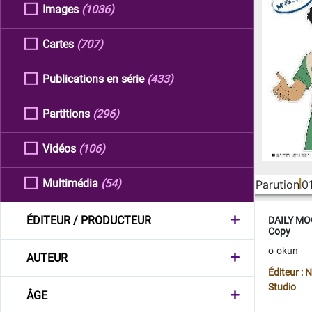
Images
(1036)
Cartes
(707)
Publications en série
(433)
Partitions
(296)
Vidéos
(106)
Multimédia
(54)
Parution
0
ÉDITEUR / PRODUCTEUR
DAILY MOO
Copy
o-okun
AUTEUR
Éditeur :
Studio
ÂGE