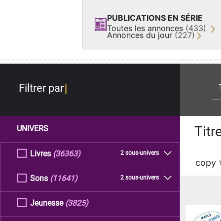
PUBLICATIONS EN SÉRIE
Toutes les annonces
(433)
Annonces du jour
(227)
re
Filtrer par
Titr
UNIVERS
Livres
(36363)
2 sous-univers
copy
Sons
(11641)
2 sous-univers
Jeunesse
(3825)