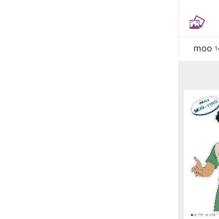
moo
1