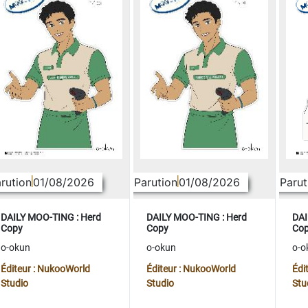
rution
01/08/2026
Parution
01/08/2026
Parut
DAILY MOO-TING : Herd
DAILY MOO-TING : Herd
DAI
Copy
Copy
Co
o-okun
o-okun
o-o
Éditeur : NukooWorld
Éditeur : NukooWorld
Édi
Studio
Studio
Stu