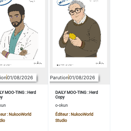
ion
01/08/2026
Parution
01/08/2026
LY MOO-TING : Herd
DAILY MOO-TING : Herd
py
Copy
kun
o-okun
teur : NukooWorld
Éditeur : NukooWorld
dio
Studio