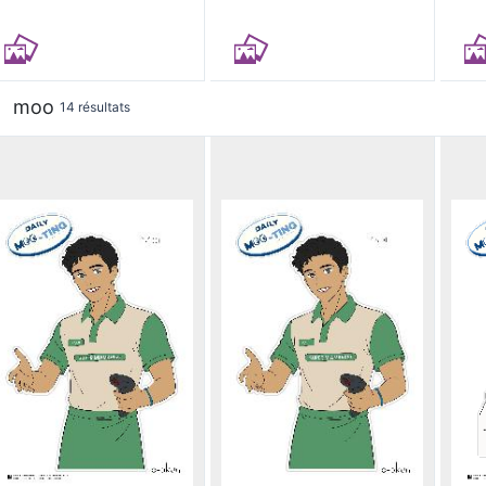
moo
14 résultats