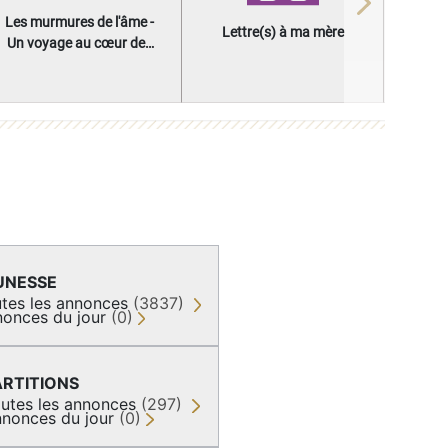
Next
Les murmures de l'âme -
Lettre(s) à ma mère
Un voyage au cœur des
questions qui façonnent
une vie
UNESSE
tes les annonces
(3837)
onces du jour
(0)
ARTITIONS
utes les annonces
(297)
nonces du jour
(0)