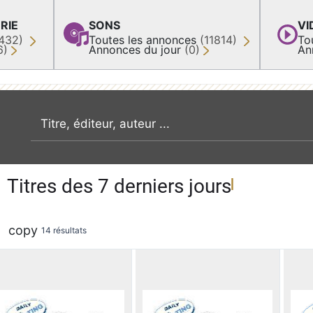
RIE
SONS
VI
432)
Toutes les annonces
(11814)
To
6)
Annonces du jour
(0)
An
recherche par mot clé
Titres des 7 derniers jours
copy
14 résultats