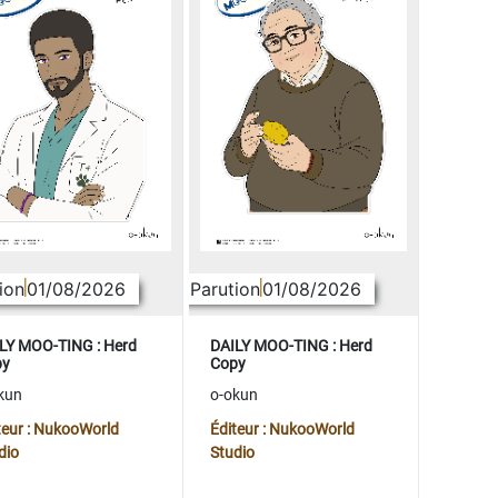
ion
01/08/2026
Parution
01/08/2026
LY MOO-TING : Herd
DAILY MOO-TING : Herd
py
Copy
kun
o-okun
teur : NukooWorld
Éditeur : NukooWorld
dio
Studio