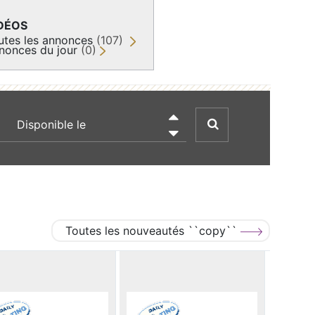
DÉOS
utes les annonces
(107)
nonces du jour
(0)
recherche par date

Toutes les nouveautés ``copy``