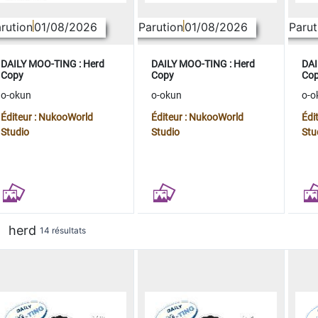
rution
01/08/2026
Parution
01/08/2026
Parut
DAILY MOO-TING : Herd
DAILY MOO-TING : Herd
DAI
Copy
Copy
Co
o-okun
o-okun
o-o
Éditeur : NukooWorld
Éditeur : NukooWorld
Édi
Studio
Studio
Stu
herd
14 résultats