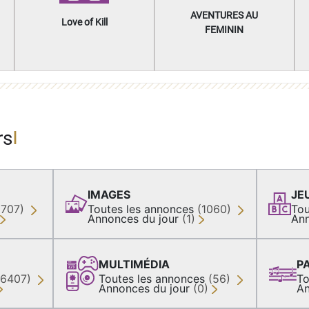
AVENTURES AU
Love of Kill
FEMININ
rs
IMAGES
JE
(707)
Toutes les annonces
(1060)
Tou
Annonces du jour
(1)
Ann
MULTIMÉDIA
P
36407)
Toutes les annonces
(56)
To
Annonces du jour
(0)
An