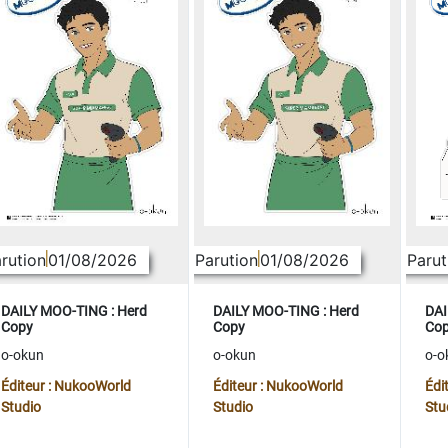
rution
01/08/2026
Parution
01/08/2026
Parut
DAILY MOO-TING : Herd
DAILY MOO-TING : Herd
DAI
Copy
Copy
Co
o-okun
o-okun
o-o
Éditeur : NukooWorld
Éditeur : NukooWorld
Édi
Studio
Studio
Stu