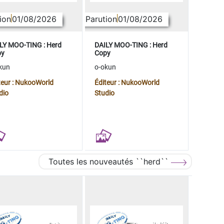
ion
01/08/2026
Parution
01/08/2026
LY MOO-TING : Herd
DAILY MOO-TING : Herd
py
Copy
kun
o-okun
teur : NukooWorld
Éditeur : NukooWorld
dio
Studio
Toutes les nouveautés ``herd``